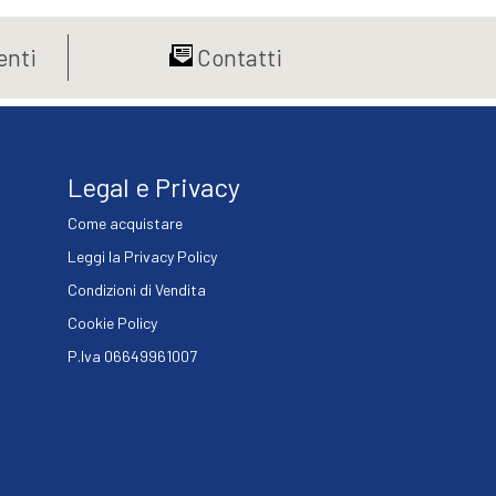
varianti.
da
Le
€9,99
nti
Contatti
opzioni
a
possono
€17,10
essere
scelte
nella
Legal e Privacy
pagina
del
Come acquistare
prodotto
Leggi la Privacy Policy
Condizioni di Vendita
Cookie Policy
P.Iva 06649961007