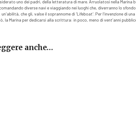
ripropone uno dei grandi capo
siderato uno dei padri, della letteratura di mare. Arruolatosi nella Marina 
intrigante ricco mosaico di pe
, comandando diverse navi e viaggiando nei luoghi che, diverranno lo sfondo d
guardiamarina Easy
è anche un 
 un'abilità, che gli, valse il soprannome di 'Lifeboat'. Per l'invenzione di 
Ottocento oltre che un suggest
ò, la Marina per dedicarsi alla scrittura: in poco, meno di vent'anni pubblicò
Malta e una languida Palermo d
leggere anche…