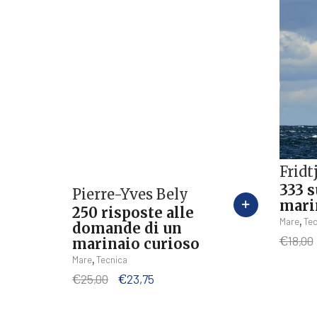
Fridt
333 
Pierre-Yves Bely
mari
250 risposte alle
,
Mare
Tec
domande di un
€
18,00
marinaio curioso
,
Mare
Tecnica
Il
Il
€
25,00
€
23,75
prezzo
prezzo
originale
attuale