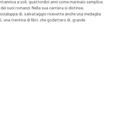
lavori della letteratura di mare un romanzo spassoso e
britannica a soli, quattordici anni come marinaio semplice,
rsonaggi caratteri e rapporti di classe. Ma
Il
ei suoi romanzi. Nella sua carriera si distinse,
ritratto impareggiabile della vita di bordo d’inizio
una scialuppa di, salvataggio ricevette anche una medaglia
ivo affresco di costumi e di luoghi: Gibilterra Tetuan
, una trentina di libri, che godettero di, grande
imora di corteggiamenti e sospiri.