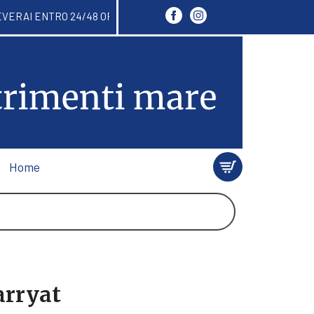
LI RICEVERAI ENTRO 24/48 ORE. ISCRIVITI ALLA N
Home
arryat