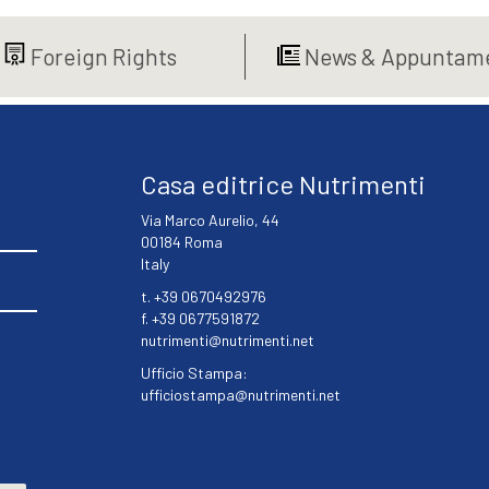
€16,00.
€15,20.
Foreign Rights
News & Appuntame
Casa editrice Nutrimenti
Via Marco Aurelio, 44
00184 Roma
Italy
t. +39 0670492976
f. +39 0677591872
nutrimenti@nutrimenti.net
Ufficio Stampa:
ufficiostampa@nutrimenti.net