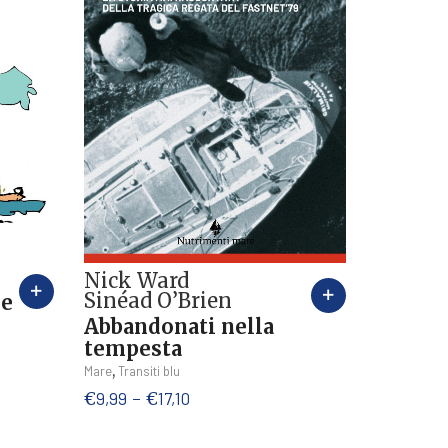
Nick Ward
Sinéad O’Brien
re
Abbandonati nella
tempesta
Questo
,
Mare
Transiti blu
prodotto
Fascia
€
9,99
-
€
17,10
ha
di
più
prezzo: