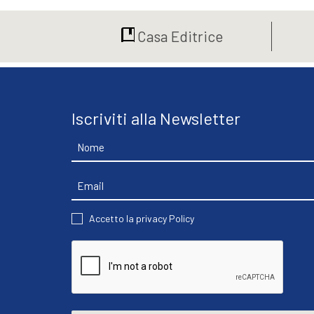
era:
è:
€25,00.
€23,75.
Casa Editrice
Iscriviti alla Newsletter
Nome
Email
CONSENT
Accetto la privacy Policy
CAPTCHA