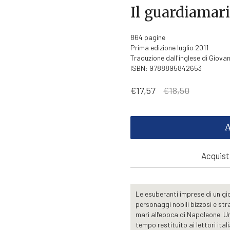
Il guardiamar
864 pagine
Prima edizione luglio 2011
Traduzione dall'inglese di Giovann
ISBN: 9788895842653
Il
Il
€
17,57
€
18,50
prezzo
prezzo
originale
attuale
era:
è:
€18,50.
€17,57.
A
Acquista
Le esuberanti imprese di un gio
personaggi nobili bizzosi e str
mari all’epoca di Napoleone. Un
tempo restituito ai lettori ital