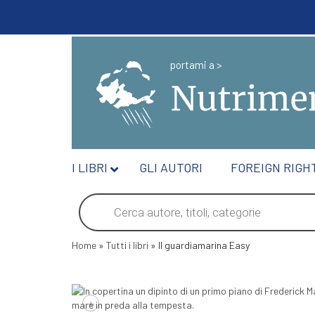
portami a >
I LIBRI
GLI AUTORI
FOREIGN RIGH
Products
search
Home
»
Tutti i libri
»
Il guardiamarina Easy
+