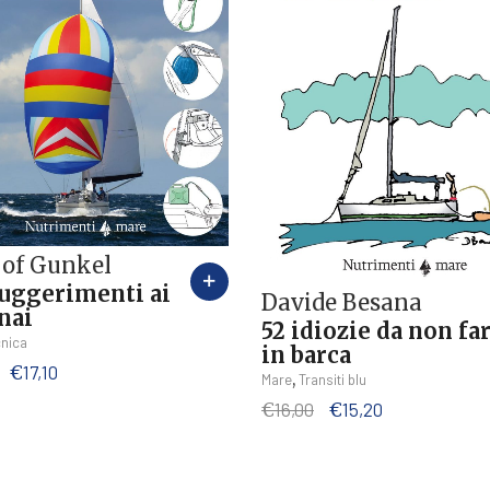
jof Gunkel
suggerimenti ai
Davide Besana
nai
52 idiozie da non fa
nica
in barca
Il
Il
€
17,10
,
Mare
Transiti blu
prezzo
prezzo
Il
Il
€
16,00
€
15,20
originale
attuale
prezzo
prezzo
era:
è:
originale
attuale
€18,00.
€17,10.
era:
è: