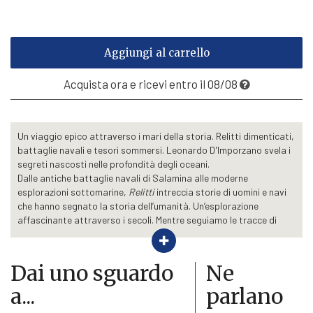
a
€17,10
Aggiungi al carrello
Acquista ora e ricevi entro il 08/08
Un viaggio epico attraverso i mari della storia. Relitti dimenticati,
battaglie navali e tesori sommersi. Leonardo D'Imporzano svela i
segreti nascosti nelle profondità degli oceani.
Dalle antiche battaglie navali di Salamina alle moderne
esplorazioni sottomarine,
Relitti
intreccia storie di uomini e navi
che hanno segnato la storia dell’umanità. Un’esplorazione
affascinante attraverso i secoli. Mentre seguiamo le tracce di
esploratori, scienziati e cercatori di tesori, scopriamo infatti che
ogni relitto è una capsula del tempo che attende di essere
riscoperta. Da naufragi leggendari a moderne missioni di
Dai uno sguardo
Ne
recupero,
Relitti
ci invita a esplorare un mondo sommerso dove
a...
parlano
storia, scienza e avventura si fondono in un racconto unico e
appassionante.