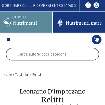
I LI PUOI ORDINARE QUI! LI RICEVERAI ENTRO 24/
portami a >
Products
search
Home
»
Tutti i libri
»
Relitti
Leonardo D’Imporzano
Relitti