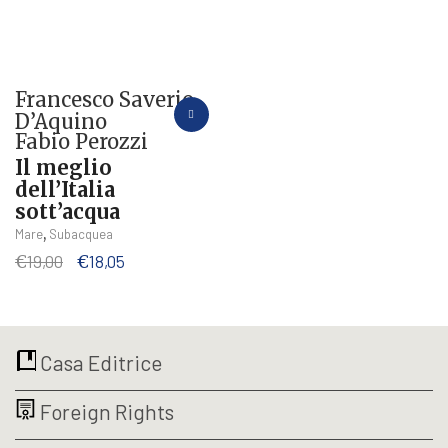
pagina
del
prodotto
Francesco Saverio
D’Aquino
Fabio Perozzi
Il meglio
dell’Italia
sott’acqua
,
Mare
Subacquea
Il
Il
€
19,00
€
18,05
prezzo
prezzo
originale
attuale
era:
è:
€19,00.
€18,05.
Casa Editrice
Foreign Rights