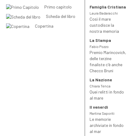
Combinando rigorosa ricerca storica e narrativa avvincente,
Primo capitolo
Famiglia Cristiana
l’autore riporta alla luce vicende dimenticate come il drammatico
Laura Badaracchi
Scheda del libro
naufragio del
Polluce
, la misteriosa scomparsa di
Antoine de
Così il mare
Saint-Exupéry
e l’incredibile storia delle “
Friendly Floatees
”. Ogni
custodisce la
Copertina
capitolo rivela un nuovo aspetto della complessa relazione tra
nostra memoria
l’uomo e il mare, trasformando reperti archeologici e documenti
La Stampa
storici in racconti vividi e coinvolgenti. Perché il mare è anche
Fabio Pozzo
custode di memoria, un archivio che deve essere ancora
Premio Marincovich,
esplorato fino in fondo
delle terzine
finaliste c'è anche
Checco Bruni
La Nazione
Chiara Tenca
Quei relitti in fondo
al mare
Il venerdì
Martina Saporiti
Le memorie
archiviate in fondo
al mar