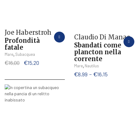
Joe Haberstroh
Claudio Di Manao
Profondità
Sbandati come
fatale
plancton nella
,
Mare
Subacquea
corrente
Il
Il
€
16,00
€
15,20
Questo
,
Mare
Nautilus
prezzo
prezzo
prodotto
Fascia
€
8,99
-
€
16,15
originale
attuale
ha
di
era:
è:
più
prezzo:
€16,00.
€15,20.
varianti.
da
Le
€8,99
opzioni
a
possono
€16,15
essere
scelte
nella