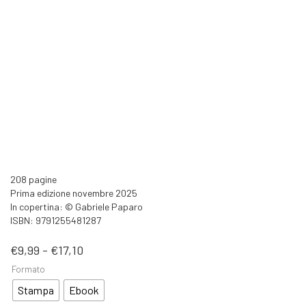
208 pagine
Prima edizione novembre 2025
In copertina: © Gabriele Paparo
ISBN: 9791255481287
Fascia
€
9,99
-
€
17,10
di
Formato
prezzo:
da
Stampa
Ebook
€9,99