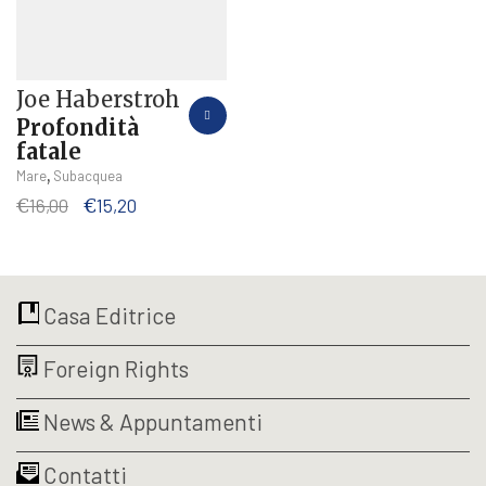
Joe Haberstroh
Profondità
fatale
,
Mare
Subacquea
Il
Il
€
16,00
€
15,20
prezzo
prezzo
originale
attuale
era:
è:
€16,00.
€15,20.
Casa Editrice
Foreign Rights
News & Appuntamenti
Contatti