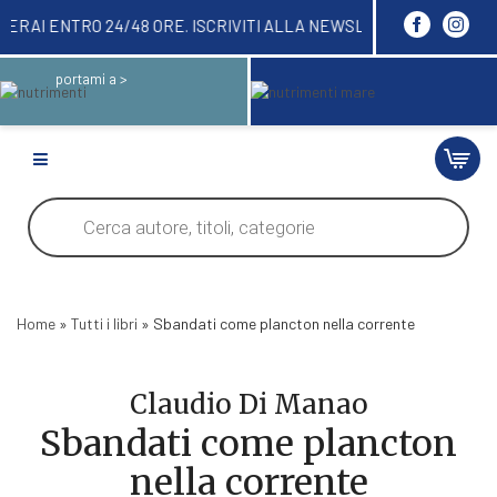
QUI! LI RICEVERAI ENTRO 24/48 ORE. ISCRIVITI 
portami a >
Products
search
Home
»
Tutti i libri
»
Sbandati come plancton nella corrente
Claudio Di Manao
Sbandati come plancton
nella corrente