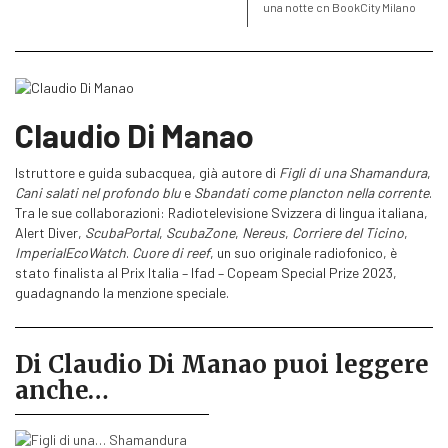
una notte cn BookCity Milano
Claudio Di Manao
Istruttore e guida subacquea, già autore di
Figli di una Shamandura
,
Cani salati nel profondo blu
e
Sbandati come plancton nella corrente
.
Tra le sue collaborazioni: Radiotelevisione Svizzera di lingua italiana,
Alert Diver,
ScubaPortal
,
ScubaZone
,
Nereus
,
Corriere del Ticino
,
ImperialEco­Watch
.
Cuore di reef
, un suo originale radiofonico, è
stato finalista al Prix Italia – Ifad – Copeam Special Prize 2023,
guadagnando la menzione speciale.
Di Claudio Di Manao puoi leggere
anche…