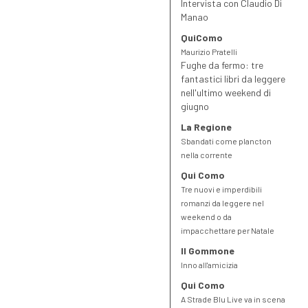
Intervista con Claudio Di
Manao
QuiComo
Maurizio Pratelli
Fughe da fermo: tre
fantastici libri da leggere
nell'ultimo weekend di
giugno
La Regione
Sbandati come plancton
nella corrente
Qui Como
Tre nuovi e imperdibili
romanzi da leggere nel
weekend o da
impacchettare per Natale
Il Gommone
Inno all'amicizia
Qui Como
A Strade Blu Live va in scena