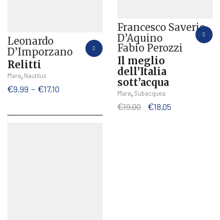
Francesco Saverio
D’Aquino
Leonardo
Fabio Perozzi
D’Imporzano
Il meglio
Relitti
dell’Italia
Questo
,
Mare
Nautilus
sott’acqua
prodotto
Fascia
€
9,99
-
€
17,10
,
Mare
Subacquea
ha
di
Il
Il
€
19,00
€
18,05
più
prezzo:
prezzo
prezzo
varianti.
da
originale
attuale
Le
€9,99
era:
è:
opzioni
a
€19,00.
€18,05.
possono
€17,10
essere
scelte
nella
pagina
del
prodotto