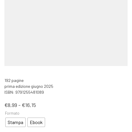
192 pagine
prima edizione giugno 2025
ISBN: 9791255481089
Fascia
€
8,99
-
€
16,15
di
Formato
prezzo:
da
Stampa
Ebook
€8,99
a