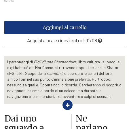
Svuota
€16,15
Aggiungi al carrello
Acquista ora e ricevi entro il 11/08
I personaggi di
Figli di una
Shamandura
, libro cult tra i subacquei
e gli habitué del Mar Rosso, si ritrovano dopo dieci anni a Sharm-
el-Sheikh. Scopo della
reunion
è disperdere le ceneri del loro
amico Tom nel suo punto d’immersione preferito. Purtroppo,
nessuno sa qual è. Oppure non lo ricorda. Cercheranno di scoprirlo
navigando insieme a bordo di un caicco, ma durante la
navigazione e le immersioni, tra avventure e colpi di scena, si
accorgeranno di sapere poco gli uni degli altri, di cosa sono
diventati. E ancora meno di Tom. Si troveranno così a navigare
non solo attraverso acque cristalline, ma anche attraverso le
Dai uno
Ne
complessità delle loro vite.
sguardo a...
parlano
Dopo aver condiviso un’esperienza di vita irripetibile, un gruppo di