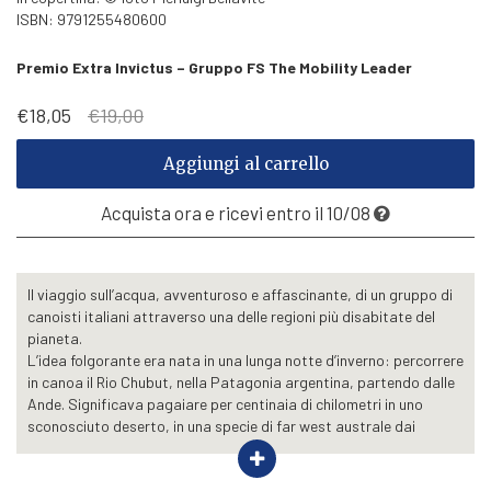
ISBN: 9791255480600
Premio Extra Invictus – Gruppo FS The Mobility Leader
Il
Il
€
18,05
€
19,00
prezzo
prezzo
originale
attuale
Aggiungi al carrello
era:
è:
€19,00.
€18,05.
Acquista ora e ricevi entro il 10/08
Il viaggio sull’acqua, avventuroso e affascinante, di un gruppo di
canoisti italiani attraverso una delle regioni più disabitate del
pianeta.
L’idea folgorante era nata in una lunga notte d’inverno: percorrere
in canoa il Rio Chubut, nella Patagonia argentina, partendo dalle
Ande. Significava pagaiare per centinaia di chilometri in uno
sconosciuto deserto, in una specie di far west australe dai
paesaggi alieni. Il piano era arrivare in un mese all’Atlantico in
autonomia e senza veicoli di appoggio, trasportando le canoe fin