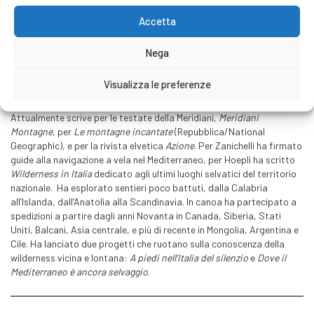
Accetta
Nega
Valentina Scaglia
Visualizza le preferenze
Valentina Scaglia
, naturalista per formazione, come giornalista ha
lavorato per
Alp
,
Itinerari & Viaggi
,
Natura
,
Acquatic Life.
Attualmente scrive per le testate della Meridiani,
Meridiani
Montagne
, per
Le montagne incantate
(Repubblica/National
Geographic), e per la rivista elvetica
Azione
. Per Zanichelli ha firmato
guide alla navigazione a vela nel Mediterraneo, per Hoepli ha scritto
Wilderness in Italia
dedicato agli ultimi luoghi selvatici del territorio
nazionale.
Ha esplorato sentieri poco battuti, dalla Calabria
all’Islanda, dall’Anatolia alla Scandinavia. In canoa ha partecipato a
spedizioni a partire dagli anni Novanta in Canada, Siberia, Stati
Uniti, Balcani, Asia centrale, e più di recente in Mongolia, Argentina e
Cile. Ha lanciato due progetti che ruotano sulla conoscenza della
wilderness vicina e lontana:
A piedi nell’Italia del silenzio
e
Dove il
Mediterraneo è ancora selvaggio
.