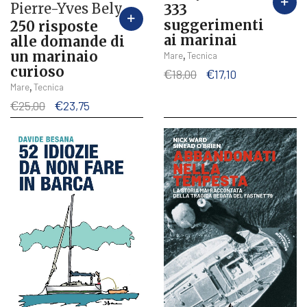
Pierre-Yves Bely
333
suggerimenti
250 risposte
ai marinai
alle domande di
un marinaio
,
Mare
Tecnica
curioso
Il
Il
€
18,00
€
17,10
prezzo
prezzo
,
Mare
Tecnica
originale
attuale
Il
Il
€
25,00
€
23,75
era:
è:
prezzo
prezzo
€18,00.
€17,10.
originale
attuale
era:
è:
€25,00.
€23,75.