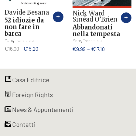
Davide Besana
Nick Ward
Sinéad O’Brien
52 idiozie da
non fare in
Abbandonati
barca
nella tempesta
,
Questo
Mare
Transiti blu
,
Mare
Transiti blu
prodotto
Il
Il
Fascia
€
16,00
€
15,20
€
9,99
-
€
17,10
ha
prezzo
prezzo
di
più
originale
attuale
prezzo:
varianti.
era:
è:
da
Le
€16,00.
€15,20.
€9,99
Casa Editrice
opzioni
a
possono
€17,10
Foreign Rights
essere
scelte
nella
News & Appuntamenti
pagina
del
Contatti
prodotto