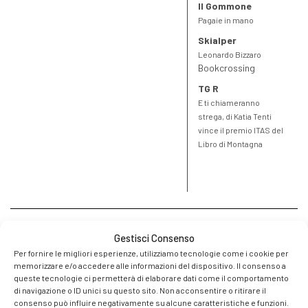
Il Gommone
Pagaie in mano
Skialper
Leonardo Bizzaro
Bookcrossing
TG R
E ti chiameranno
strega, di Katia Tenti
vince il premio ITAS del
Libro di Montagna
Gestisci Consenso
Per fornire le migliori esperienze, utilizziamo tecnologie come i cookie per
memorizzare e/o accedere alle informazioni del dispositivo. Il consenso a
queste tecnologie ci permetterà di elaborare dati come il comportamento
di navigazione o ID unici su questo sito. Non acconsentire o ritirare il
consenso può influire negativamente su alcune caratteristiche e funzioni.