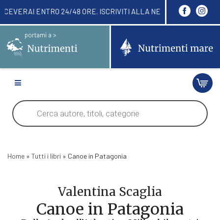
 QUI! LI RICEVERAI ENTRO 24/48 ORE. ISCRIVITI 
portami a >
Products
search
Home
»
Tutti i libri
»
Canoe in Patagonia
Valentina Scaglia
Canoe in Patagonia