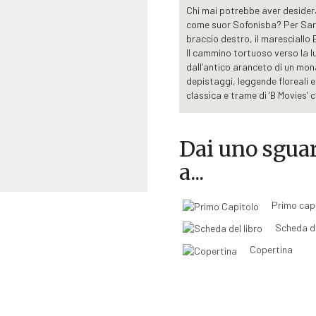
Chi mai potrebbe aver desidera
come suor Sofonisba? Per Sara 
braccio destro, il maresciallo 
Il cammino tortuoso verso la lu
dall’antico aranceto di un mona
depistaggi, leggende floreali e
classica e trame di ‘B Movies’ c
cercando e trovando nella finz
Pioggia e fango accolgono il s
Dai uno sgua
una discarica di rifiuti dove è
attiva nel sociale e conosciuta
a...
morte è una malformazione car
reato. Malerba dovrebbe così a
urgente caso di maltrattamenti 
Primo cap
prendere tempo. Qualcosa non 
Scheda de
nuove possibili piste. Sullo sf
responsabile dell’avvelenament
Copertina
secolo in contrada Fiumarola. 
Berardi, la passione per l’ari
controinformazione escogitata 
scoperto.