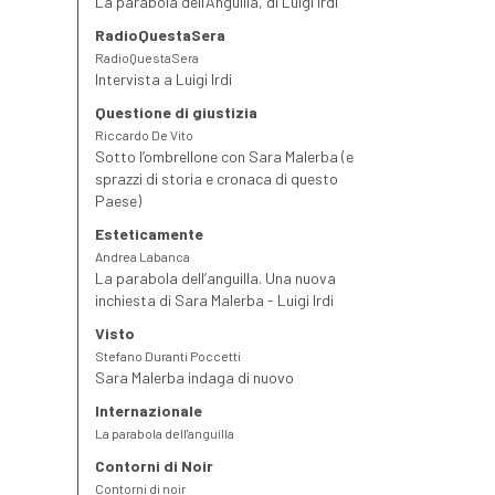
La parabola dell’Anguilla, di Luigi Irdi
RadioQuestaSera
RadioQuestaSera
Intervista a Luigi Irdi
Questione di giustizia
Riccardo De Vito
Sotto l’ombrellone con Sara Malerba (e
sprazzi di storia e cronaca di questo
Paese)
Esteticamente
Andrea Labanca
La parabola dell’anguilla. Una nuova
inchiesta di Sara Malerba - Luigi Irdi
Visto
Stefano Duranti Poccetti
Sara Malerba indaga di nuovo
Internazionale
La parabola dell'anguilla
Contorni di Noir
Contorni di noir