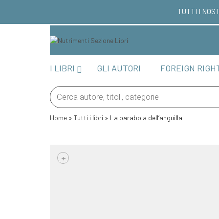
TUTTI I NOST
I LIBRI
GLI AUTORI
FOREIGN RIGH
Products
search
Home
»
Tutti i libri
»
La parabola dell’anguilla
+