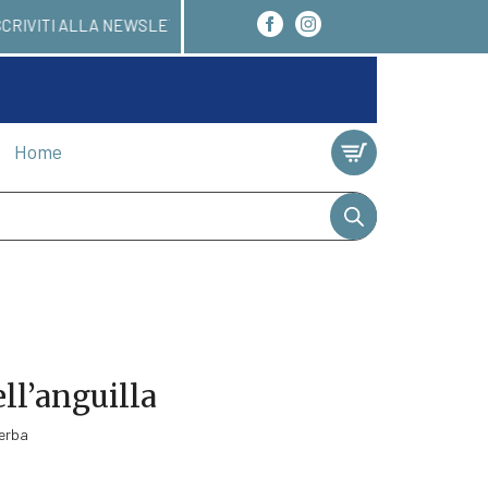
TRO 24/48 ORE. ISCRIVITI ALLA NEWSLETTER E AVR
Home
ll’anguilla
lerba