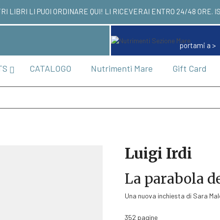
RI LIBRI LI PUOI ORDINARE QUI! LI RICEVERAI EN
portami a >
TS
CATALOGO
Nutrimenti Mare
Gift Card
Luigi Irdi
La parabola de
Una nuova inchiesta di Sara Ma
352 pagine