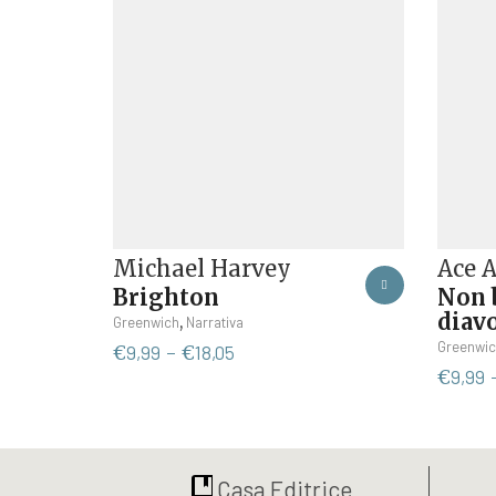
Ace 
Michael Harvey
Non b
Brighton
diav
Questo
,
Greenwich
Narrativa
prodotto
Greenwic
Fascia
€
9,99
-
€
18,05
ha
di
€
9,99
più
prezzo:
varianti.
da
Le
€9,99
opzioni
a
Casa Editrice
possono