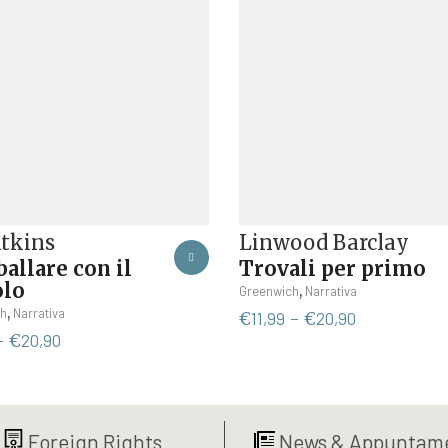
Atkins
Linwood Barclay
allare con il
Trovali per primo
olo
Questo
,
Greenwich
Narrativa
Questo
prodotto
,
h
Narrativa
Fascia
€
11,99
-
€
20,90
prodotto
ha
Fascia
di
-
€
20,90
ha
più
di
prezzo:
più
varianti.
prezzo:
da
varianti.
Le
da
€11,99
Le
opzioni
€9,99
a
Foreign Rights
News & Appuntame
opzioni
possono