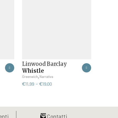
Linwood Barclay
Whistle
Questo
,
Greenwich
Narrativa
prodotto
Fascia
€
11,99
-
€
19,00
ha
di
più
prezzo:
varianti.
da
Le
€11,99
opzioni
a
nti
Contatti
possono