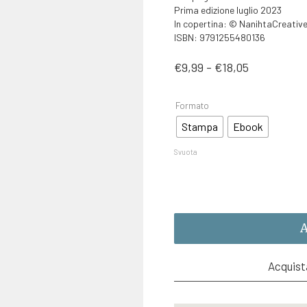
Prima edizione luglio 2023
In copertina: © NanihtaCreativ
ISBN: 9791255480136
Fascia
€
9,99
-
€
18,05
di
prezzo:
da
Formato
€9,99
Stampa
Ebook
a
€18,05
Svuota
A
Acquista