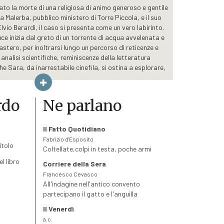
to la morte di una religiosa di animo generoso e gentile
Malerba, pubblico ministero di Torre Piccola, e il suo
Elvio Berardi, il caso si presenta come un vero labirinto.
ce inizia dal greto di un torrente di acqua avvelenata e
stero, per inoltrarsi lungo un percorso di reticenze e
 analisi scientifiche, reminiscenze della letteratura
he Sara, da inarrestabile cinefila, si ostina a esplorare,
ione le risposte alle domande della realtà.
ostituto procuratore di Torre Piccola Sara Malerba in
rdo
Ne parlano
 stato scoperto il corpo senza vita di una suora molto
 in città. La scienza forense afferma che la causa della
diaca e dunque dovuta a cause naturali, non c’è nessun
Il Fatto Quotidiano
rchiviare il procedimento e tornare a un delicato e
Fabrizio d'Esposito
familiari e stalking, ma un’intuizione le suggerisce di
itolo
Coltellate,colpi in testa, poche armi
torna. Una indagine più insistente lascia emergere
l libro
ondo appare la storia di una antica miniera di blenda,
Corriere della Sera
o del torrente che scorre vicino al convento del XII
Francesco Cevasco
Decisivi saranno l’esperienza di strada del maresciallo
All'indagine nell'antico convento
tmetica dell’appuntato Cantatore e una manovra di
partecipano il gatto e l'anguilla
da Sara per costringere il colpevole a venire allo
Il Venerdì
a.c.