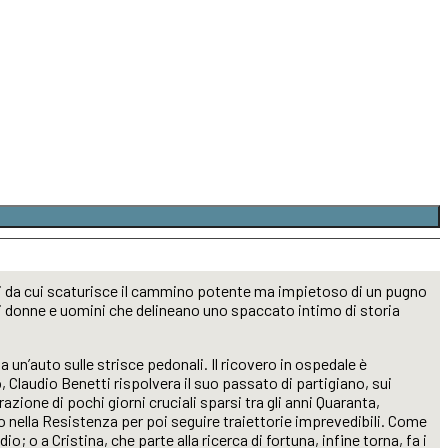
odi da cui scaturisce il cammino potente ma impietoso di un pugno
di donne e uomini che delineano uno spaccato intimo di storia
 un’auto sulle strisce pedonali. Il ricovero in ospedale è
, Claudio Benetti rispolvera il suo passato di partigiano, sui
zione di pochi giorni cruciali sparsi tra gli anni Quaranta,
no nella Resistenza per poi seguire traiettorie imprevedibili. Come
 o a Cristina, che parte alla ricerca di fortuna, infine torna, fa i