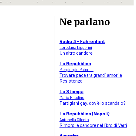
i altri personaggi, immersi in un tempo di pace ma di illusioni
 e finzione, un dedalo di vite annodate in un’unica trama che
Ne parlano
Radio 3 - Fahrenheit
Loredana Lipperini
Un altro candore
La Repubblica
Piergiorgio Paterlini
Trovare pace tra grandi amori e
Resistenza
La Stampa
Mario Baudino
Partigiani gay, dov’è lo scandalo?
La Repubblica (Napoli)
Antonella Cilento
Rimorsi e candore nel libro di Verri
Avvenire