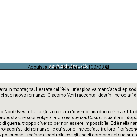
Acquista ora e ricevi entro il 09/08
Aggiungi al carrello
guerra in montagna. L’estate del 1944, un’esplosiva manciata di epis
Nel suo nuovo romanzo, Giacomo Verri racconta i destini incrociati 
 Nord Ovest d’Italia. Qui, una sera d’inverno, una donna è investita da
 proposta che sconvolgerà la loro esistenza. Così, cinquant’anni dopo
di guerra, troppo diverso per non essere impossibile. Ed è nella narra
otagonisti del romanzo, le cui storie, intrecciate fra loro, fiorisco
oi cresce, tradisce e controlla che gli angeli dormano nel suo armadio;