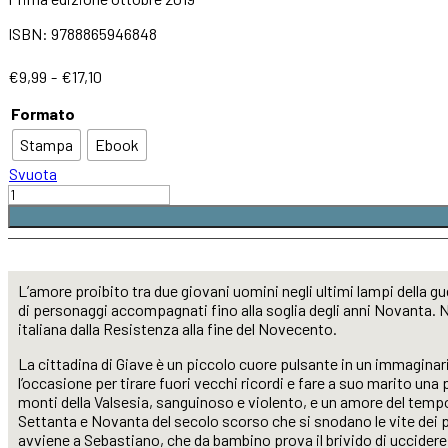
ISBN: 9788865946848
Fascia
€
9,99
-
€
17,10
di
Formato
prezzo:
da
Stampa
Ebook
€9,99
a
Svuota
€17,10
Un
altro
candore
quantità
L’amore proibito tra due giovani uomini negli ultimi lampi della 
di personaggi accompagnati fino alla soglia degli anni Novanta. 
italiana dalla Resistenza alla fine del Novecento.
La cittadina di Giave è un piccolo cuore pulsante in un immaginario
l’occasione per tirare fuori vecchi ricordi e fare a suo marito una
monti della Valsesia, sanguinoso e violento, e un amore del tempo 
Settanta e Novanta del secolo scorso che si snodano le vite dei pr
avviene a Sebastiano, che da bambino prova il brivido di uccidere, p