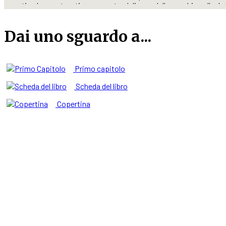
conti col passato e tiene accanto al divano delle vecchie palle da
scolorite.
Un altro candore
racconta l’intimità quando non è ordinaria, sovv
Dai uno sguardo a...
affonda le radici negli anni tempestosi e gravidi di futuro della R
Primo capitolo
Scheda del libro
Copertina