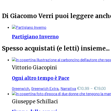
Di Giacomo Verri puoi leggere anc
Partigiano Inverno
Spesso acquistati (e letti) insieme...
Vittorio Giacopini
Ogni altro tempo è Pace
Questo
Fa
€
10,99
-
€
19,00
Greenwich
,
Greenwich Extra
,
Narrativa
prodotto
di
ha
pr
Giuseppe Schillaci
più
da
varianti.
€1