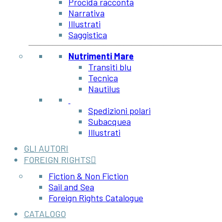
Procida racconta
Narrativa
Illustrati
Saggistica
Nutrimenti Mare
Transiti blu
Tecnica
Nautilus
Spedizioni polari
Subacquea
Illustrati
GLI AUTORI
FOREIGN RIGHTS
Fiction & Non Fiction
Sail and Sea
Foreign Rights Catalogue
CATALOGO