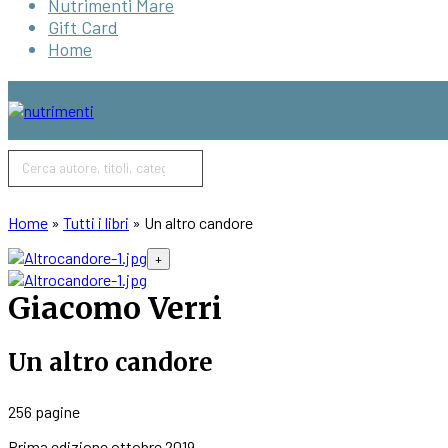
Nutrimenti Mare
Gift Card
Home
Products
search
Home
»
Tutti i libri
»
Un altro candore
+
Giacomo Verri
Un altro candore
256 pagine
Prima edizione ottobre 2019