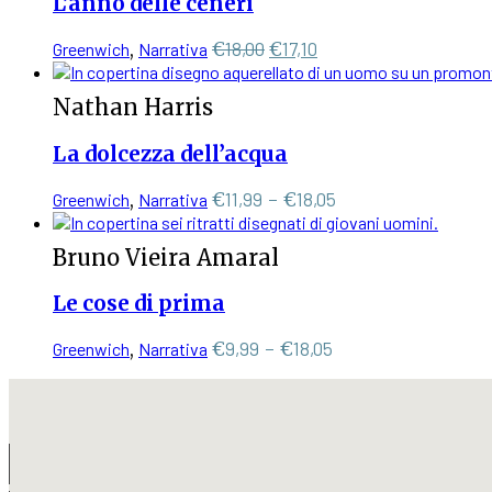
L’anno delle ceneri
Le
a
opzioni
€1
Il
Il
€
18,00
€
17,10
Greenwich
,
Narrativa
possono
prezzo
prezzo
essere
scelte
originale
attuale
Nathan Harris
nella
era:
è:
pagina
€18,00.
€17,10.
La dolcezza dell’acqua
del
prodotto
Questo
Fascia
€
11,99
-
€
18,05
Greenwich
,
Narrativa
prodotto
di
ha
prezzo:
Bruno Vieira Amaral
più
da
varianti.
€11,99
Le cose di prima
Le
a
opzioni
€18,05
Questo
Fascia
€
9,99
-
€
18,05
Greenwich
,
Narrativa
possono
prodotto
di
essere
ha
scelte
prezzo:
più
nella
da
varianti.
pagina
€9,99
Le
del
a
opzioni
prodotto