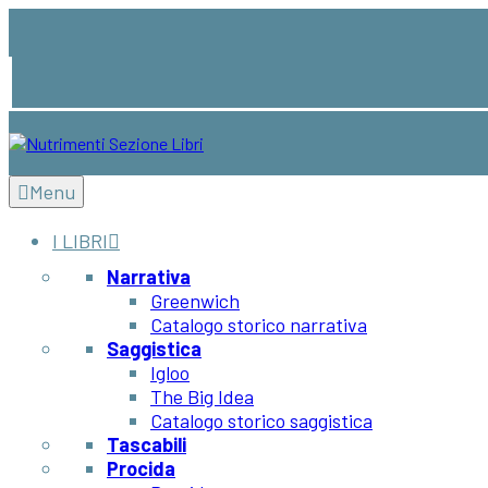
Menu
I LIBRI
Narrativa
Greenwich
Catalogo storico narrativa
Saggistica
Igloo
The Big Idea
Catalogo storico saggistica
Tascabili
Procida