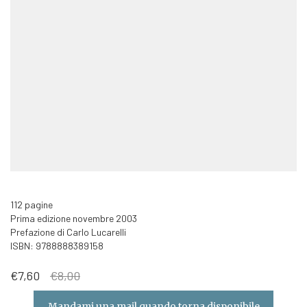
112 pagine
Prima edizione novembre 2003
Prefazione di Carlo Lucarelli
ISBN: 9788888389158
Il
Il
€
7,60
€
8,00
prezzo
prezzo
originale
attuale
Mandami una mail quando torna disponibile