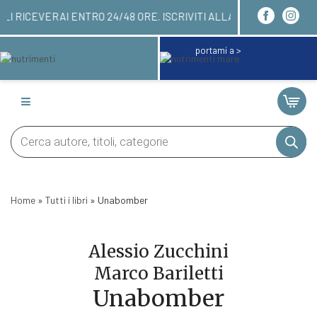
DINARE QUI! LI RICEVERAI ENTRO 24/48 ORE. ISCR
portami a >
Products
search
Home
»
Tutti i libri
»
Unabomber
Alessio Zucchini
Marco Bariletti
Unabomber