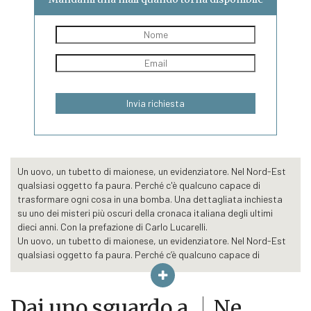
era:
è:
€8,00.
€7,60.
Un uovo, un tubetto di maionese, un evidenziatore. Nel Nord-Est
qualsiasi oggetto fa paura. Perché c'è qualcuno capace di
trasformare ogni cosa in una bomba. Una dettagliata inchiesta
su uno dei misteri più oscuri della cronaca italiana degli ultimi
dieci anni. Con la prefazione di Carlo Lucarelli.
Un uovo, un tubetto di maionese, un evidenziatore. Nel Nord-Est
qualsiasi oggetto fa paura. Perché c’è qualcuno capace di
trasformare ogni cosa in una bomba. Qualcuno che ha compiuto
venti attentati in nove anni. Senza lasciare traccia, senza
rivendicazioni, senza movente.
Dai uno sguardo a...
Ne
Con la meticolosità di un’inchiesta giornalistica e il ritmo di un