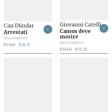
Giovanni Catelli
Can Dündar
Camus deve
Arrestati
morire
,
Igloo
Saggistica
,
Igloo
Saggistica
Il
Il
€
17,00
€
16,15
Il
Il
€
13,00
€
12,35
prezzo
prezzo
prezzo
prezzo
originale
attuale
originale
attuale
era:
è:
era:
è:
€17,00.
€16,15.
€13,00.
€12,35.