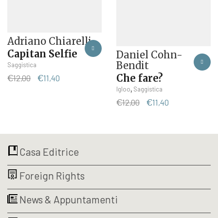
Adriano Chiarelli
Capitan Selfie
Daniel Cohn-
Bendit
Saggistica
Che fare?
Il
Il
€
12,00
€
11,40
prezzo
prezzo
,
Igloo
Saggistica
originale
attuale
Il
Il
€
12,00
€
11,40
era:
è:
prezzo
prezzo
€12,00.
€11,40.
originale
attuale
era:
è:
€12,00.
€11,40.
Casa Editrice
Foreign Rights
News & Appuntamenti