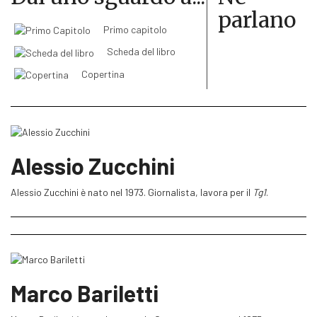
parlano
thriller,
Unabomber
ricostruisce una vicenda criminale che è anche
uno dei misteri più oscuri della cronaca italiana degli ultimi dieci
Primo capitolo
anni.
Scheda del libro
Copertina
Alessio Zucchini
Alessio Zucchini è nato nel 1973. Giornalista, lavora per il
Tg1
.
Marco Bariletti