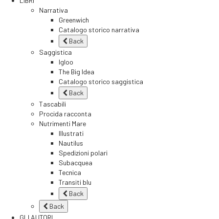
LIBRI
Narrativa
Greenwich
Catalogo storico narrativa
Back
Saggistica
Igloo
The Big Idea
Catalogo storico saggistica
Back
Tascabili
Procida racconta
Nutrimenti Mare
Illustrati
Nautilus
Spedizioni polari
Subacquea
Tecnica
Transiti blu
Back
Back
GLI AUTORI