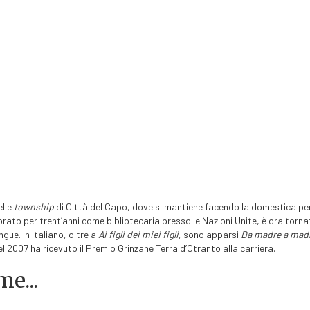
elle
township
di Città del Capo, dove si mantiene facendo la domestica per 
 lavorato per trent’anni come bibliotecaria presso le Nazioni Unite, è ora torn
ingue. In italiano, oltre a
Ai figli dei miei figli
, sono apparsi
Da madre a mad
el 2007 ha ricevuto il Premio Grinzane Terra d’Otranto alla carriera.
me...