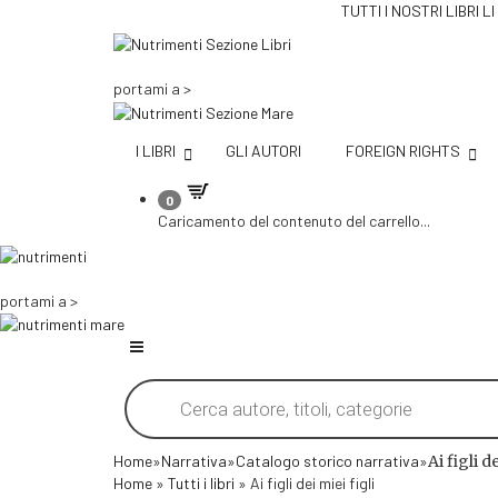
TUTTI I NOSTRI LIBRI
portami a >
I LIBRI
GLI AUTORI
FOREIGN RIGHTS
0
Caricamento del contenuto del carrello...
portami a >
Products
search
Home
»
Narrativa
»
Catalogo storico narrativa
»
Ai figli d
Home
»
Tutti i libri
»
Ai figli dei miei figli