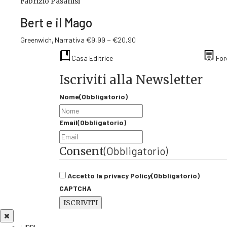
nella
Fabrizio Pasanisi
varianti.
€9,99
pagina
Bert e il Mago
Le
a
del
opzioni
€12,35
prodotto
Questo
Fascia
Greenwich
,
Narrativa
€
9,99
-
€
20,90
possono
prodotto
di
essere
Casa Editrice
For
ha
prezzo:
scelte
più
da
nella
Iscriviti alla Newsletter
varianti.
€9,99
pagina
Le
a
del
Nome
(Obbligatorio)
opzioni
€20,90
prodotto
possono
essere
Email
(Obbligatorio)
scelte
nella
Consent
(Obbligatorio)
pagina
del
prodotto
Accetto la privacy Policy
(Obbligatorio)
CAPTCHA