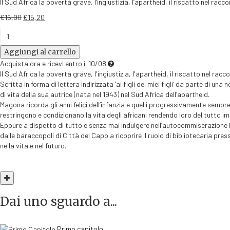
Il Sud Africa la povertà grave, l’ingiustizia, l’apartheid, il riscatto nel r
Il
Il
€
16,00
€
15,20
prezzo
prezzo
Ai
originale
attuale
figli
era:
è:
Aggiungi al carrello
dei
€16,00.
€15,20.
miei
Acquista ora e ricevi entro il 10/08
figli
Il Sud Africa la povertà grave, l'ingiustizia, l'apartheid, il riscatto nel r
quantità
Scritta in forma di lettera indirizzata ‘ai figli dei miei figli’ da parte di
di vita della sua autrice (nata nel 1943) nel Sud Africa dell‘apartheid.
Magona ricorda gli anni felici dell‘infanzia e quelli progressivamente sempre
restringono e condizionano la vita degli africani rendendo loro del tutto im
Eppure a dispetto di tutto e senza mai indulgere nell‘autocommiserazione M
dalle baraccopoli di Città del Capo a ricoprire il ruolo di bibliotecaria press
nella vita e nel futuro.
Dai uno sguardo a...
Primo capitolo