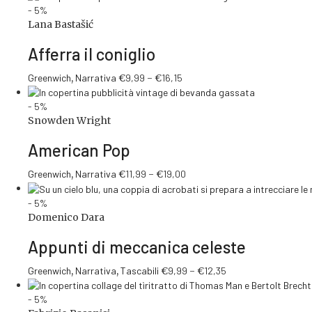
- 5%
Lana Bastašić
Afferra il coniglio
Questo
Fascia
Greenwich
,
Narrativa
€
9,99
-
€
16,15
prodotto
di
ha
prezzo:
- 5%
più
da
Snowden Wright
varianti.
€9,99
American Pop
Le
a
opzioni
€16,15
Questo
Fascia
Greenwich
,
Narrativa
€
11,99
-
€
19,00
possono
prodotto
di
essere
ha
prezzo:
scelte
- 5%
più
da
nella
Domenico Dara
varianti.
€11,99
pagina
Appunti di meccanica celeste
Le
a
del
opzioni
€19,00
prodotto
Questo
Fascia
Greenwich
,
Narrativa
,
Tascabili
€
9,99
-
€
12,35
possono
prodotto
di
essere
ha
prezzo:
scelte
- 5%
più
da