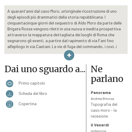
A quarant’anni dal caso Moro, un’originale ricostruzione di uno
degli episodi più drammatici della storia repubblicana. I
cinquantacinque giorni del sequestro di Aldo Moro da parte delle
Brigate Rosse vengono riletti in una nuova e inedita prospettiva
attraverso la mappatura dettagliata dei luoghi di Roma che
segnarono gli eventi, a partire dal rapimento di via Fani fino
all’epilogo in via Caetani. Le vie di fuga del commando, i covi, i
luoghi di ritrovamento delle lettere di Moro e dei comunicati delle
Br. Un racconto incisivo e documentato, aggiornato con tutte le
novità emerse dai lavori della Seconda Commissione Moro, chiusa
Dai uno sguardo a...
Ne
nel dicembre 2017.
parlano
Roma, 16 marzo 1978. Intorno alle nove, Aldo Moro lascia la sua
abitazione in via del Forte Trionfale. Dopo qualche minuto è in via
Primo capitolo
Fani, punto di partenza di una vicenda che si concluderà
Panorama
Scheda del libro
cinquantacinque giorni dopo, il 9 maggio, in via Caetani, con il
Andrea Bressa
ritrovamento del corpo senza vita del presidente della
Copertina
Topografia del
Democrazia cristiana.
caso moro - la
Tra via Fani e via Caetani ci sono circa otto chilometri di distanza.
recesione
Uno spazio ridotto, che nel corso del sequestro si dilata e si
infittisce al punto da disegnare una mappa intricatissima. Decine
Il Venerdì
di luoghi, noti e meno noti, che rappresentano snodi fondamentali.
redazione