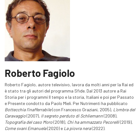
Roberto Fagiolo
Roberto Fagiolo, autore televisivo, lavora da molti anni per la Rai ed
è stato tra gli autori del programma Sfide. Dal 2013 autore a Rai
Storia per i programmi Il tempo e la storia, Italiani e poi
per Passato
e Presente
condotto da Paolo Mieli. Per
Nutrimenti ha pubblicato
Bottecchia l’inafferrabile
(con Francesco Graziani, 2005),
L’ombra del
Caravaggio
(2007),
Il segreto perduto di Schliemann
(2008),
Topografia del caso Moro
(2018),
Chi ha ammazzato
Pecorelli
(2019),
Come svanì Emanuela
(2020) e
La piovra nera
(2022).