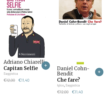
€13,00.
€12,35.
Adriano Chiarelli
Capitan Selfie
Daniel Cohn-
Bendit
Saggistica
Che fare?
Il
Il
€
12,00
€
11,40
prezzo
prezzo
,
Igloo
Saggistica
originale
attuale
Il
Il
€
12,00
€
11,40
era:
è:
prezzo
prezzo
€12,00.
€11,40.
originale
attuale