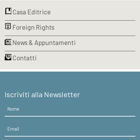
era:
è:
€12,00.
€11,40.
Casa Editrice
Foreign Rights
News & Appuntamenti
Contatti
Iscriviti alla Newsletter
Nome
Email