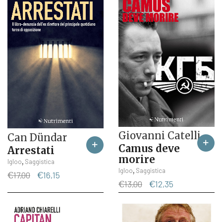
Giovanni Catelli
Can Dündar
Camus deve
Arrestati
morire
,
Igloo
Saggistica
,
Igloo
Saggistica
Il
Il
€
17,00
€
16,15
Il
Il
€
13,00
€
12,35
prezzo
prezzo
prezzo
prezzo
originale
attuale
originale
attuale
era:
è:
era:
è:
€17,00.
€16,15.