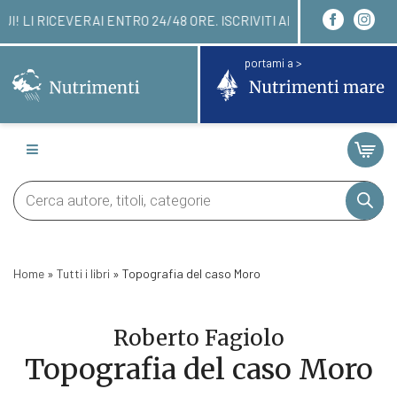
NARE QUI! LI RICEVERAI ENTRO 24/48 ORE. ISCRIV
portami a >
Products
search
Home
»
Tutti i libri
»
Topografia del caso Moro
Roberto Fagiolo
Topografia del caso Moro