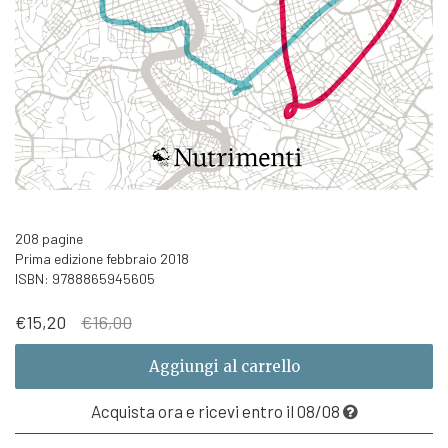
208 pagine
Prima edizione febbraio 2018
ISBN: 9788865945605
Il
Il
€
15,20
€
16,00
prezzo
prezzo
originale
attuale
Aggiungi al carrello
era:
è:
€16,00.
€15,20.
Acquista ora e ricevi entro il 08/08