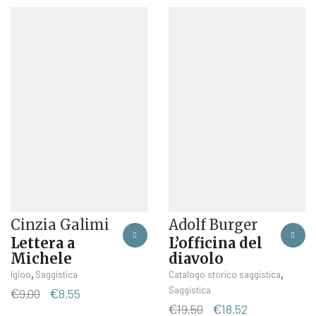
Adolf Burger
Cinzia Galimi
L’officina del
Lettera a
diavolo
Michele
,
,
Catalogo storico saggistica
Igloo
Saggistica
Saggistica
Il
Il
€
9,00
€
8,55
Il
Il
prezzo
prezzo
€
19,50
€
18,52