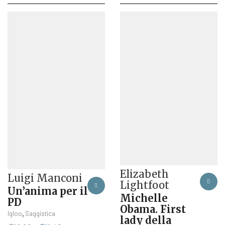
prezzo
prezzo
originale
attuale
originale
attuale
era:
è:
era:
è:
€9,00.
€8,55.
€19,50.
€18,52.
Elizabeth
Luigi Manconi
Lightfoot
Un’anima per il
Michelle
PD
Obama. First
,
Igloo
Saggistica
lady della