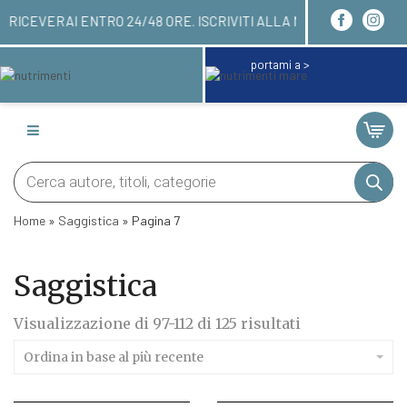
NARE QUI! LI RICEVERAI ENTRO 24/48 ORE. ISCRIV
portami a >
Products
search
Home
»
Saggistica
»
Pagina 7
Saggistica
Ordina
Visualizzazione di 97-112 di 125 risultati
in
base
Ordina in base al più recente
al
più
recente