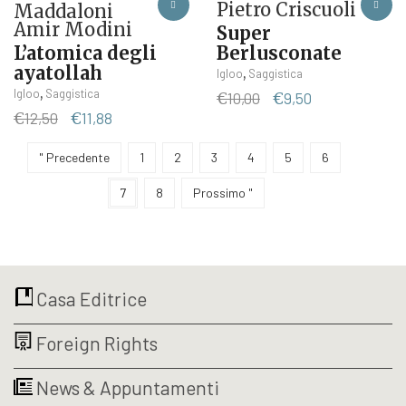
Pietro Criscuoli
Maddaloni
Amir Modini
Super
L’atomica degli
Berlusconate
ayatollah
,
Igloo
Saggistica
,
Igloo
Saggistica
Il
Il
€
10,00
€
9,50
Il
Il
prezzo
prezzo
€
12,50
€
11,88
prezzo
prezzo
originale
attuale
originale
attuale
era:
è:
" Precedente
1
2
3
4
5
6
era:
è:
€10,00.
€9,50.
7
8
Prossimo "
€12,50.
€11,88.
Casa Editrice
Foreign Rights
News & Appuntamenti