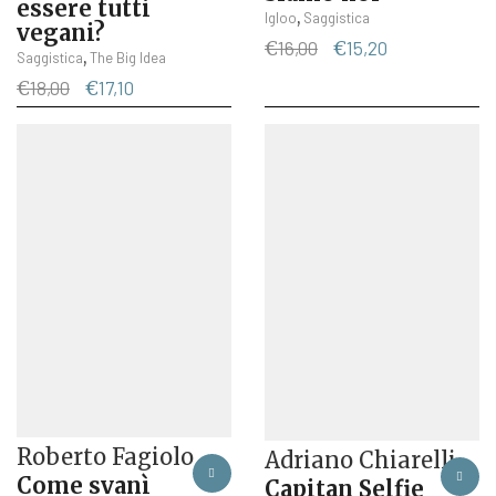
essere tutti
,
Igloo
Saggistica
vegani?
Il
Il
€
16,00
€
15,20
,
Saggistica
The Big Idea
prezzo
prezzo
Il
Il
€
18,00
€
17,10
originale
attuale
prezzo
prezzo
era:
è:
originale
attuale
€16,00.
€15,20.
era:
è:
€18,00.
€17,10.
Roberto Fagiolo
Adriano Chiarelli
Come svanì
Capitan Selfie