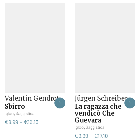
Valentin Gendrot
Jürgen Schreiber
Sbirro
La ragazza che
vendicò Che
Questo
,
Igloo
Saggistica
Guevara
prodotto
Fascia
€
8,99
-
€
16,15
ha
Questo
,
Igloo
Saggistica
di
più
prodotto
prezzo:
Fascia
€
9,99
-
€
17,10