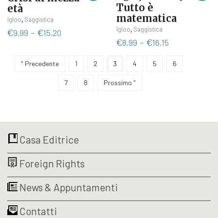
Tutto è
età
matematica
Questo
,
Igloo
Saggistica
Questo
,
Igloo
Saggistica
prodotto
Fascia
€
9,99
-
€
15,20
prodotto
ha
Fascia
€
8,99
-
€
16,15
di
ha
più
di
prezzo:
più
varianti.
prezzo:
da
" Precedente
1
2
3
4
5
6
varianti.
Le
da
€9,99
Le
7
8
Prossimo "
opzioni
€8,99
a
opzioni
possono
a
€15,20
possono
essere
€16,15
essere
scelte
scelte
nella
nella
pagina
Casa Editrice
pagina
del
del
prodotto
Foreign Rights
prodotto
News & Appuntamenti
Contatti