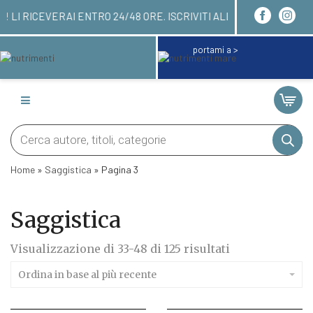
DINARE QUI! LI RICEVERAI ENTRO 24/48 ORE. ISCR
portami a >
Products
search
Home
»
Saggistica
»
Pagina 3
Saggistica
Ordina
Visualizzazione di 33-48 di 125 risultati
in
base
Ordina in base al più recente
al
più
recente