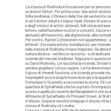
La stanza di Rodinsky
è l’occasione per un percorso
su diversi fattori. Per prima cosa: due autori diversis
follia londinese, il Dickens della fine del ventesimo 
in sé il dottor Jekyll e il signor Hyde. Dotato di un
e degli intrecci di artisti, letterati, folli che la att
lettore, nell’affastellare nozioni e concetti, tracce e
abituarsi all’imprevisto, alla digressione, alla contra
Per contro, Rachel Lichtenstein non apparteneva – pri
letterati. Era stata artista. Installazioni, per inten
nella stanza di Rodinsky rimase folgorata. Da allora 
cultura ebraica – nel libro lo racconta – e s’è dedicata p
vicende dei mercati londinesi, folgorata in questa sto
su David Rodinsky. Lei racconta la vicenda, Sinclair 
sembra gingillarsi col suo sapere. Lei ha determinaz
il gioco di rimandi funziona, e la vicenda procede tr
inspiegabili pozze acquitrinose dove qui e là appaion
Comunque si fa presto a raccontare la storia. C’è Londr
quartiere di Spitalfields che ha ospitato l’immigrazi
scorso e quella più recente del Bangladesh e che sa di
All’interno di Spitalfields c’è Princelet Street. Al 19 d
in disuso. Sopra la vecchia sinagoga in disuso c’è la s
stanza di Rodinsky c’è Londra.
Cosa sia Londra è poi difficile da determinare, anch