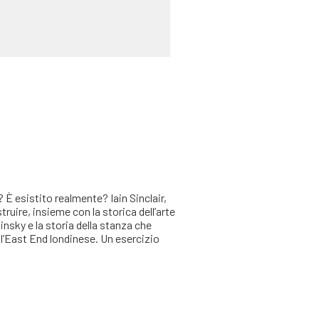
 esistito realmente? Iain Sinclair,
struire, insieme con la storica dell’arte
insky e la storia della stanza che
l’East End londinese. Un esercizio