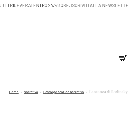
ARE QUI! LI RICEVERAI ENTRO 24/48 ORE. ISCRIV
Home
»
Narrativa
»
Catalogo storico narrativa
»
La stanza di Rodinsky