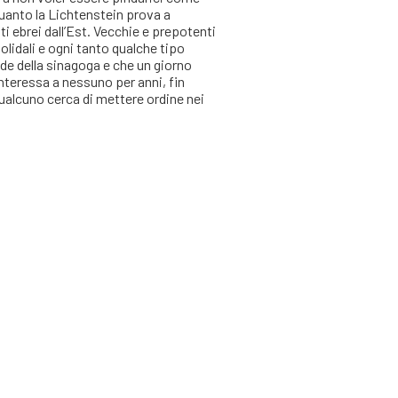
quanto la Lichtenstein prova a
i ebrei dall’Est. Vecchie e prepotenti
solidali e ogni tanto qualche tipo
de della sinagoga e che un giorno
nteressa a nessuno per anni, fin
ualcuno cerca di mettere ordine nei