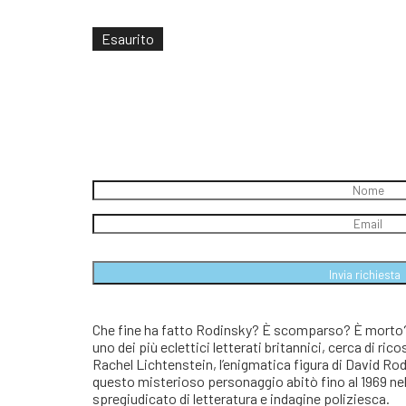
era:
è:
€19,50.
€18,52.
Esaurito
Mandami una mail quando 
Che fine ha fatto Rodinsky? È scomparso? È morto? È
uno dei più eclettici letterati britannici, cerca di rico
Rachel Lichtenstein, l’enigmatica figura di David Rod
questo misterioso personaggio abitò fino al 1969 nel
spregiudicato di letteratura e indagine poliziesca.