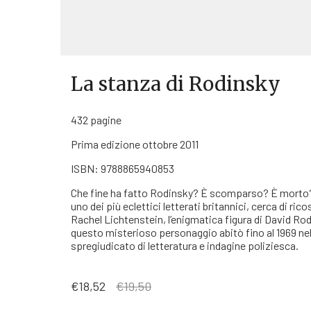
La stanza di Rodinsky
432 pagine
Prima edizione ottobre 2011
ISBN: 9788865940853
Che fine ha fatto Rodinsky? È scomparso? È morto? È
uno dei più eclettici letterati britannici, cerca di rico
Rachel Lichtenstein, l’enigmatica figura di David Rod
questo misterioso personaggio abitò fino al 1969 nel
spregiudicato di letteratura e indagine poliziesca.
Il
Il
€
18,52
€
19,50
prezzo
prezzo
originale
attuale