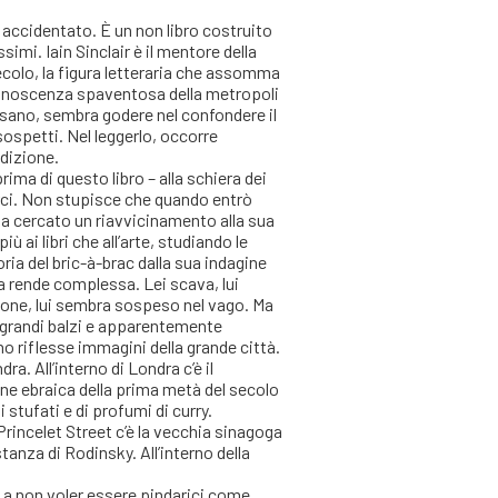
 accidentato. È un non libro costruito
simi. Iain Sinclair è il mentore della
secolo, la figura letteraria che assomma
a conoscenza spaventosa della metropoli
raversano, sembra godere nel confondere il
 sospetti. Nel leggerlo, occorre
ddizione.
ma di questo libro – alla schiera dei
derci. Non stupisce che quando entrò
ha cercato un riavvicinamento alla sua
iù ai libri che all’arte, studiando le
ria del bric-à-brac dalla sua indagine
la rende complessa. Lei scava, lui
ione, lui sembra sospeso nel vago. Ma
a grandi balzi e apparentemente
o riflesse immagini della grande città.
a. All’interno di Londra c’è il
one ebraica della prima metà del secolo
 stufati e di profumi di curry.
i Princelet Street c’è la vecchia sinagoga
tanza di Rodinsky. All’interno della
e a non voler essere pindarici come