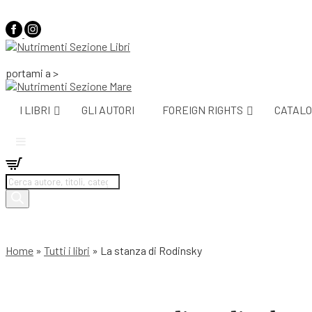
portami a >
I LIBRI
GLI AUTORI
FOREIGN RIGHTS
CATALO
Products
search
Home
»
Tutti i libri
»
La stanza di Rodinsky