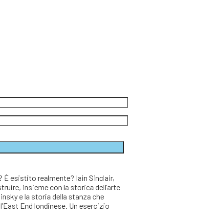
torna disponibile
 esistito realmente? Iain Sinclair,
struire, insieme con la storica dell’arte
insky e la storia della stanza che
l’East End londinese. Un esercizio