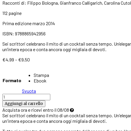
Racconti di: Filippo Bologna, Gianfranco Calligarich, Carolina Cu
112 pagine
Prima edizione marzo 2014
ISBN: 9788865942956
Sei scrittori celebrano il mito di un cocktail senza tempo. Un’elega
un’intera epoca e conta ancora oggi migliaia di devoti.
Fascia
€
4,99
-
€
9,50
di
prezzo:
Stampa
da
Formato
Ebook
€4,99
a
Svuota
€9,50
Martini
Eden
Aggiungi al carrello
quantità
Acquista ora e ricevi entro il 08/08
Sei scrittori celebrano il mito di un cocktail senza tempo. Un'elega
un'intera epoca e conta ancora oggi migliaia di devoti.