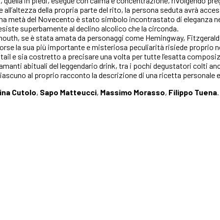
, quella in piedi, esegue con calma e concentrazione, rivolgendo preg
’altezza della propria parte del rito, la persona seduta avrà accesso 
ma metà del Novecento è stato simbolo incontrastato di eleganza negl
resiste superbamente al declino alcolico che la circonda.
ermouth, se è stata amata da personaggi come Hemingway, Fitzgerald, 
Forse la sua più importante e misteriosa peculiarità risiede proprio n
ktail e sia costretto a precisare una volta per tutte l’esatta composiz
i e amanti abituali del leggendario drink, tra i pochi degustatori colti 
iascuno al proprio racconto la descrizione di una ricetta personale e
ina Cutolo
,
Sapo Matteucci
,
Massimo
Morasso
,
Filippo Tuena
.