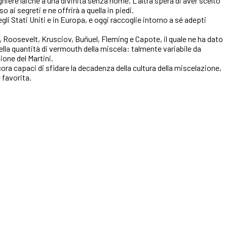
hiere laiche a una divinità senza nome. L’altra spera di aver scelto
ai segreti e ne offrirà a quella in piedi.
i Stati Uniti e in Europa, e oggi raccoglie intorno a sé adepti
Roosevelt, Krusciov, Buñuel, Fleming e Capote, il quale ne ha dato
ella quantità di vermouth della miscela: talmente variabile da
ione del Martini.
ancora capaci di sfidare la decadenza della cultura della miscelazione,
 favorita.