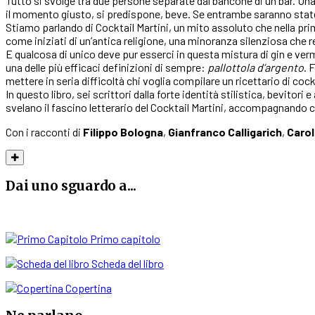
Tutto si svolge tra due persone separate dal bancone di un bar. Una
il momento giusto, si predispone, beve. Se entrambe saranno state all
Stiamo parlando di Cocktail Martini, un mito assoluto che nella pri
come iniziati di un’antica religione, una minoranza silenziosa che 
E qualcosa di unico deve pur esserci in questa mistura di gin e v
una delle più efficaci definizioni di sempre:
pallottola d’argento
. 
mettere in seria difficoltà chi voglia compilare un ricettario di coc
In questo libro, sei scrittori dalla forte identità stilistica, bevitor
svelano il fascino letterario del Cocktail Martini, accompagnando c
Con i racconti di
Filippo Bologna
,
Gianfranco Calligarich
,
Carol
Dai uno sguardo a...
Primo capitolo
Scheda del libro
Copertina