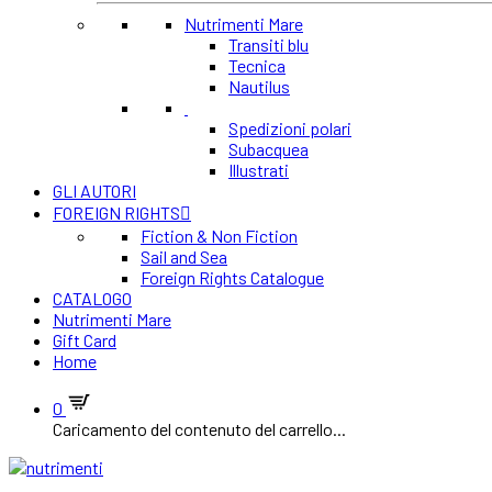
Nutrimenti Mare
Transiti blu
Tecnica
Nautilus
Spedizioni polari
Subacquea
Illustrati
GLI AUTORI
FOREIGN RIGHTS
Fiction & Non Fiction
Sail and Sea
Foreign Rights Catalogue
CATALOGO
Nutrimenti Mare
Gift Card
Home
0
Caricamento del contenuto del carrello...