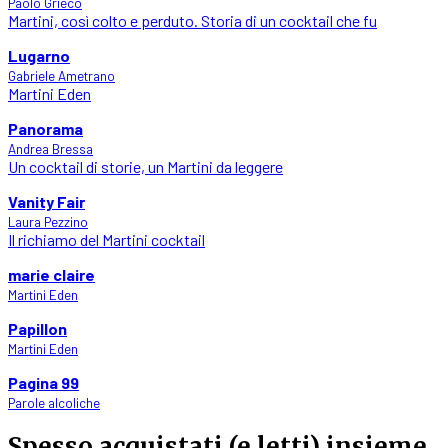
Paolo Grieco
Martini, così colto e perduto. Storia di un cocktail che fu
Lugarno
Gabriele Ametrano
Martini Eden
Panorama
Andrea Bressa
Un cocktail di storie, un Martini da leggere
Vanity Fair
Laura Pezzino
Il richiamo del Martini cocktail
marie claire
Martini Eden
Papillon
Martini Eden
Pagina 99
Parole alcoliche
Spesso acquistati (e letti) insieme...