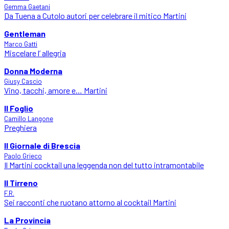
Gemma Gaetani
Da Tuena a Cutolo autori per celebrare il mitico Martini
Gentleman
Marco Gatti
Miscelare l’ allegria
Donna Moderna
Giusy Cascio
Vino, tacchi, amore e… Martini
Il Foglio
Camillo Langone
Preghiera
Il Giornale di Brescia
Paolo Grieco
Il Martini cocktail una leggenda non del tutto intramontabile
Il Tirreno
F.R.
Sei racconti che ruotano attorno al cocktail Martini
La Provincia