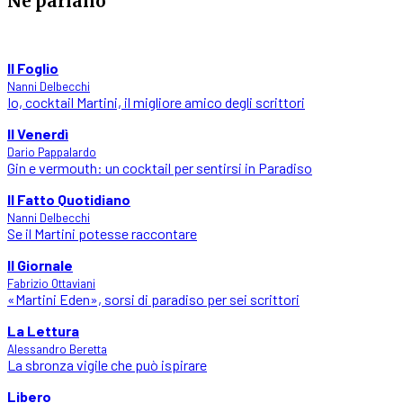
Ne parlano
Il Foglio
Nanni Delbecchi
Io, cocktail Martini, il migliore amico degli scrittori
Il Venerdì
Dario Pappalardo
Gin e vermouth: un cocktail per sentirsi in Paradiso
Il Fatto Quotidiano
Nanni Delbecchi
Se il Martini potesse raccontare
Il Giornale
Fabrizio Ottaviani
«Martini Eden», sorsi di paradiso per sei scrittori
La Lettura
Alessandro Beretta
La sbronza vigile che può ispirare
Libero