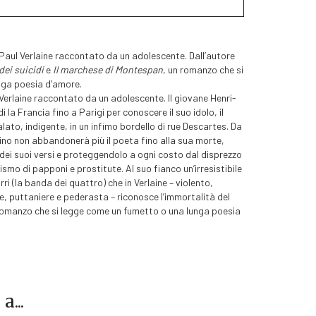
i Paul Verlaine raccontato da un adolescente. Dall’autore
dei suicidi
e
Il marchese di Montespan
, un romanzo che si
nga poesia d’amore.
 Verlaine raccontato da un adolescente. Il giovane Henri-
 la Francia fino a Parigi per conoscere il suo idolo, il
lato, indigente, in un infimo bordello di rue Descartes. Da
no non abbandonerà più il poeta fino alla sua morte,
 dei suoi versi e proteggendolo a ogni costo dal disprezzo
smo di papponi e prostitute. Al suo fianco un’irresistibile
i (la banda dei quattro) che in Verlaine – violento,
de, puttaniere e pederasta – riconosce l’immortalità del
n romanzo che si legge come un fumetto o una lunga poesia
...