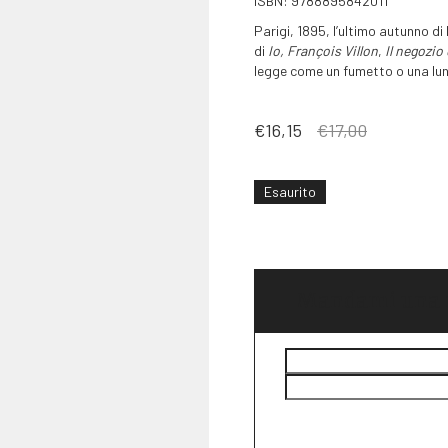
ISBN: 9788895842011
Parigi, 1895, l’ultimo autunno d
di
Io, François Villon
,
Il negozio 
legge come un fumetto o una lu
Il
Il
€
16,15
€
17,00
prezzo
prezzo
originale
attuale
era:
è:
Esaurito
€17,00.
€16,15.
Mandami una m