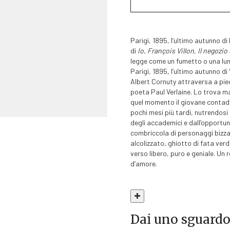
Parigi, 1895, l’ultimo autunno d
di
Io, François Villon
,
Il negozio 
legge come un fumetto o una lu
Parigi, 1895, l’ultimo autunno di
Albert Cornuty attraversa a piedi
poeta Paul Verlaine. Lo trova ma
quel momento il giovane contadi
pochi mesi più tardi, nutrendosi
degli accademici e dall’opportuni
combriccola di personaggi bizzarr
alcolizzato, ghiotto di fata ver
verso libero, puro e geniale. U
d’amore.
Dai uno sguardo a