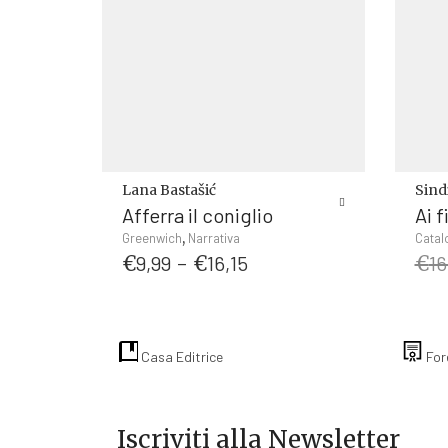
Lana Bastašić
Sin
Afferra il coniglio
Ai f
Questo
,
Greenwich
Narrativa
Catal
Fascia
prodotto
€
9,99
-
€
16,15
€
16
di
ha
prezzo:
più
da
varianti.
€9,99
Le
Casa Editrice
For
a
opzioni
€16,15
possono
essere
Iscriviti alla Newsletter
scelte