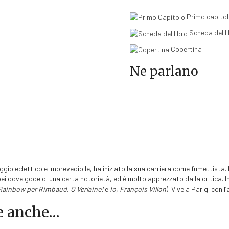
Primo capito
Scheda del l
Copertina
Ne parlano
ggio eclettico e imprevedibile, ha iniziato la sua carriera come fumettista.
pei dove gode di una certa notorietà, ed è molto apprezzato dalla critica. In
Rainbow per Rimbaud
,
O Verlaine!
e
Io, François Villon
). Vive a Parigi con l
re anche…