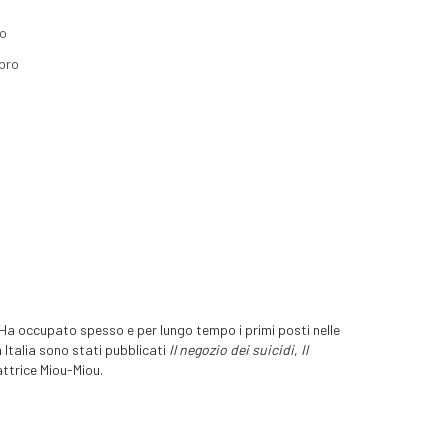
lo
ibro
 Ha occupato spesso e per lungo tempo i primi posti nelle
 Italia sono stati pubblicati
Il negozio dei suicidi
,
Il
’attrice Miou-Miou.