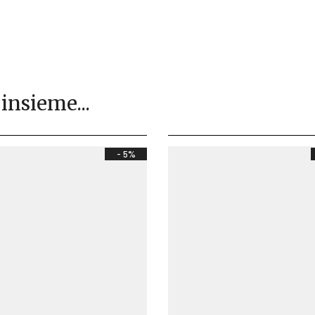
 insieme...
- 5%