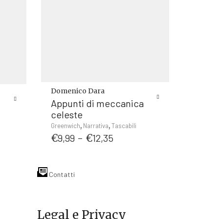
Domenico Dara
Appunti di meccanica
celeste
Questo
,
,
a
Greenwich
Narrativa
Tascabili
Fascia
prodotto
€
9,99
-
€
12,35
di
ha
o:
prezzo:
più
da
varianti.
9
Contatti
€9,99
Le
a
opzioni
0
€12,35
possono
essere
Legal e Privacy