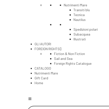
Nutrimenti Mare
Transiti blu
Tecnica
Nautilus
Spedizioni polari
Subacquea
Illustrati
GLI AUTORI
FOREIGN RIGHTS
Fiction & Non Fiction
Sail and Sea
Foreign Rights Catalogue
CATALOGO
Nutrimenti Mare
Gift Card
Home
Products