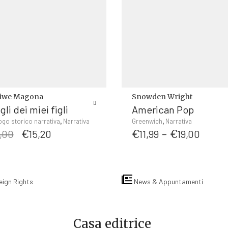
Snowden Wright
diwe Magona
American Pop
igli dei miei figli
Questo
,
,
Greenwich
Narrativa
ogo storico narrativa
Narrativa
Fasci
Il
Il
prodotto
€
11,99
-
€
19,00
,00
€
15,20
di
prezzo
prezzo
ha
prezz
originale
attuale
più
da
era:
è:
varianti.
€11,9
€16,00.
€15,20.
Le
eign Rights
News & Appuntamenti
a
opzioni
€19,0
possono
essere
Casa editrice
scelte