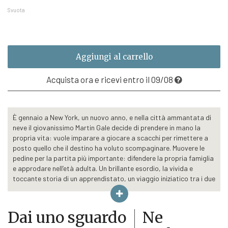
a
Svuota
€15,20
Aggiungi al carrello
Acquista ora e ricevi entro il 09/08
È gennaio a New York, un nuovo anno, e nella città ammantata di
neve il giovanissimo Martin Gale decide di prendere in mano la
propria vita: vuole imparare a giocare a scacchi per rimettere a
posto quello che il destino ha voluto scompaginare. Muovere le
pedine per la partita più importante: difendere la propria famiglia
e approdare nell’età adulta. Un brillante esordio, la vivida e
toccante storia di un apprendistato, un viaggio iniziatico tra i due
estremi della scacchiera, tra la speranza di riuscire e la paura di
fallire.
Martin Gale ha nove anni eppure è già pronto a liberare la forza di
Dai uno sguardo
Ne
chi sente che non c’è più tempo, non si può aspettare ancora,