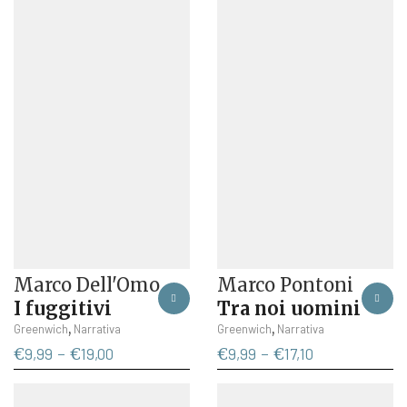
Marco Dell'Omo
Marco Pontoni
I fuggitivi
Tra noi uomini
Questo
Questo
,
,
Greenwich
Narrativa
Greenwich
Narrativa
prodotto
prodotto
Fascia
Fascia
€
9,99
-
€
19,00
€
9,99
-
€
17,10
ha
ha
di
di
più
più
prezzo:
prezzo: