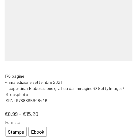
176 pagine
Prima edizione settembre 2021
In copertina: Elaborazione grafica da immagine © Getty Images/
iStockphoto
ISBN: 9788865948446
Fascia
€
8,99
-
€
15,20
di
Formato
prezzo:
da
Stampa
Ebook
€8,99