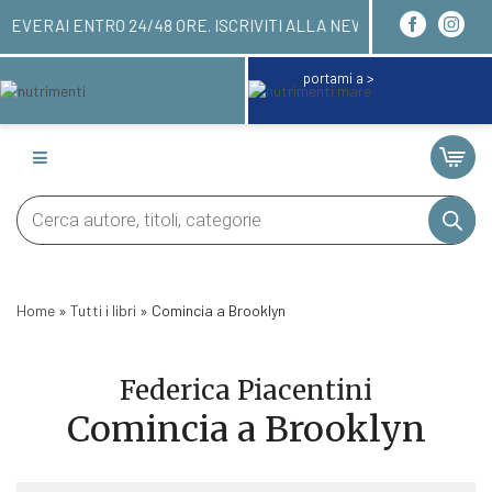
E QUI! LI RICEVERAI ENTRO 24/48 ORE. ISCRIVIT
portami a >
Products
search
Home
»
Tutti i libri
»
Comincia a Brooklyn
Federica Piacentini
Comincia a Brooklyn