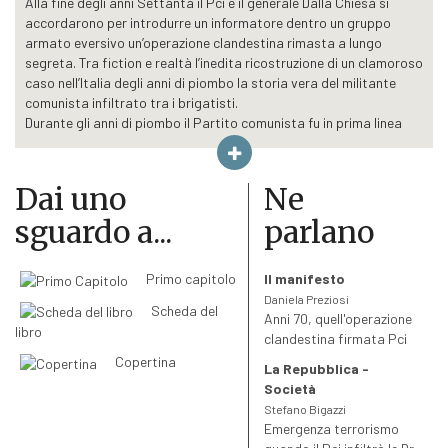
Alla fine degli anni Settanta il Pci e il generale Dalla Chiesa si
accordarono per introdurre un informatore dentro un gruppo
armato eversivo un’operazione clandestina rimasta a lungo
segreta. Tra fiction e realtà l’inedita ricostruzione di un clamoroso
caso nell’Italia degli anni di piombo la storia vera del militante
comunista infiltrato tra i brigatisti.
Durante gli anni di piombo il Partito comunista fu in prima linea
nella battaglia contro il terrorismo rosso, che minava i principi
democratici del paese e la forza stessa del partito, al suo
massimo storico di consenso. Oltre al lavoro alla luce del sole, il
Dai uno
Ne
Pci operò per individuare e denunciare i soldati della lotta armata
sguardo a...
parlano
e i loro fiancheggiatori, svolgendo anche un’azione d’intelligence
parallela, in collaborazione con gli organi dello Stato.
In quel periodo Ugo Pecchioli, braccio destro di Berlinguer,
Primo capitolo
Il manifesto
concordò con il generale Dalla Chiesa un’importante operazione
Daniela Preziosi
segreta: l’infiltrazione in un gruppo di fuoco di un militante del
Scheda del
Anni 70, quell'operazione
partito, che avrebbe dovuto riferire al comandante
libro
clandestina firmata Pci
dell’antiterrorismo. Un episodio accertato e documentato,
Copertina
sebbene ancora coperto per molti aspetti dal necessario riserbo,
La Repubblica -
che non ha avuto un’adeguata considerazione storica.
Società
Alternando fatti reali e finzione narrativa, questo libro
Stefano Bigazzi
ricostruisce l’attività dei comunisti italiani contro il terrorismo
Emergenza terrorismo
nella stagione violenta tra il 1978 e il 1979: le azioni di spionaggio,