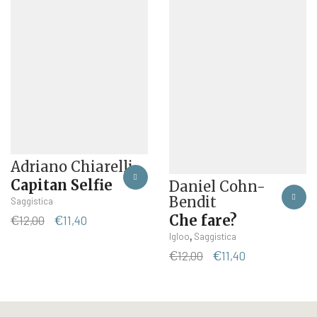
Adriano Chiarelli
Capitan Selfie
Daniel Cohn-
Bendit
Saggistica
Che fare?
Il
Il
€
12,00
€
11,40
prezzo
prezzo
,
Igloo
Saggistica
originale
attuale
Il
Il
€
12,00
€
11,40
era:
è:
prezzo
prezzo
€12,00.
€11,40.
originale
attuale
era:
è:
€12,00.
€11,40.