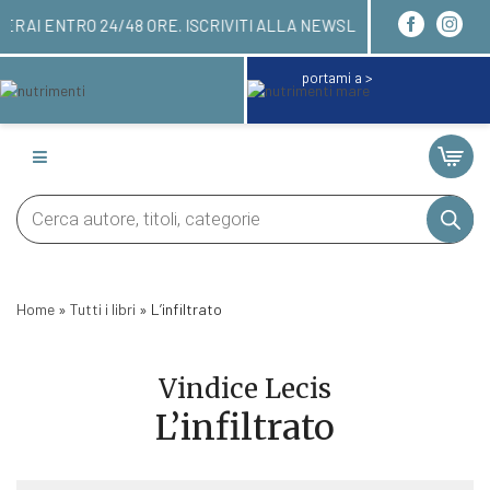
QUI! LI RICEVERAI ENTRO 24/48 ORE. ISCRIVITI A
portami a >
Products
search
Home
»
Tutti i libri
»
L’infiltrato
Vindice Lecis
L’infiltrato