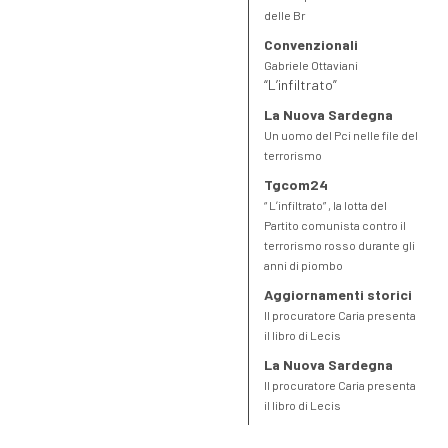
delle Br
Convenzionali
Gabriele Ottaviani
“L’infiltrato”
La Nuova Sardegna
Un uomo del Pci nelle file del
terrorismo
Tgcom24
“ Lʼinfiltrato” , la lotta del
Partito comunista contro il
terrorismo rosso durante gli
anni di piombo
Aggiornamenti storici
Il procuratore Caria presenta
il libro di Lecis
La Nuova Sardegna
Il procuratore Caria presenta
il libro di Lecis