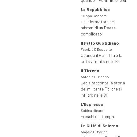
quando il Pci infiltrò le Br
i documenti interni, le riunioni riservate, il lavoro di controllo e
La Repubblica
denuncia nelle fabbriche. Ma ripercorre anche l’onda d’urto e le
Filippo Ceccarelli
parole infiammate della galassia terroristica, mentre in Italia
Un informatore nei
cadevano decine di uomini. Su tutti, Aldo Moro e Guido Rossa.
misteri di un Paese
complicato
Il Fatto Quotidiano
Fabrizio D'Esposito
Quando il Pci infiltrò la
lotta armata nelle Br
Il Tirreno
Antonio Di Marino
Lecis racconta la storia
del militante Pci che si
infiltrò nelle Br
L'Espresso
Sabina Minardi
Freschi di stampa
La Città di Salerno
Angelo Di Marino