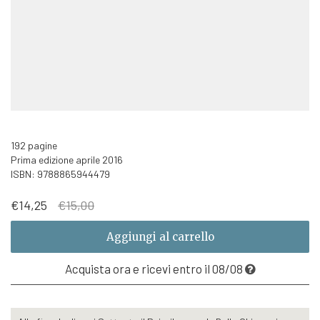
192 pagine
Prima edizione aprile 2016
ISBN: 9788865944479
Il
Il
€
14,25
€
15,00
prezzo
prezzo
originale
attuale
Aggiungi al carrello
era:
è:
€15,00.
€14,25.
Acquista ora e ricevi entro il 08/08