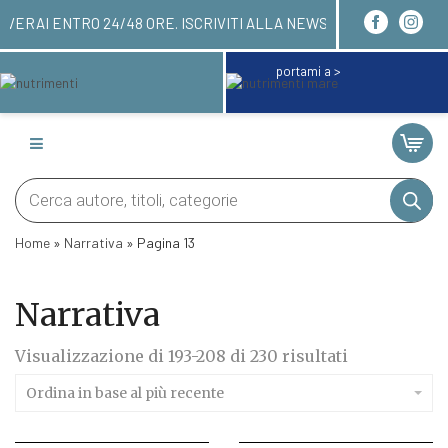
 QUI! LI RICEVERAI ENTRO 24/48 ORE. ISCRIVITI 
portami a >
Products
search
Home
»
Narrativa
»
Pagina 13
Narrativa
Ordina
Visualizzazione di 193-208 di 230 risultati
in
base
Ordina in base al più recente
al
più
recente