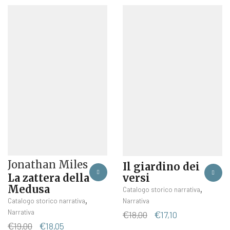
Jonathan Miles
Il giardino dei
versi
La zattera della
Medusa
,
Catalogo storico narrativa
,
Narrativa
Catalogo storico narrativa
Narrativa
Il
Il
€
18,00
€
17,10
prezzo
prezzo
Il
Il
€
19,00
€
18,05