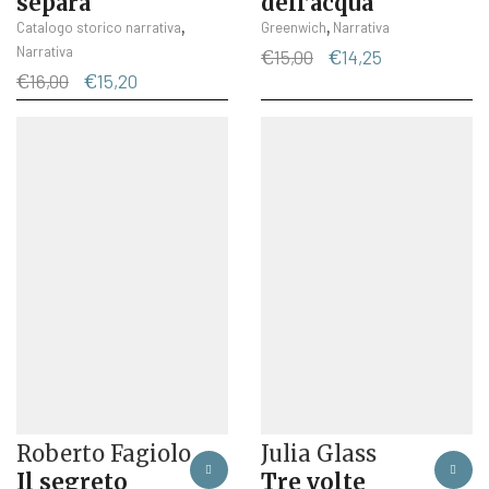
separa
dell’acqua
,
,
Catalogo storico narrativa
Greenwich
Narrativa
Narrativa
Il
Il
€
15,00
€
14,25
Il
Il
prezzo
prezzo
€
16,00
€
15,20
prezzo
prezzo
originale
attuale
originale
attuale
era:
è:
era:
è:
€15,00.
€14,25.
€16,00.
€15,20.
Roberto Fagiolo
Julia Glass
Il segreto
Tre volte