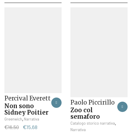
originale
attuale
prezzo
prezzo
era:
è:
originale
attuale
€18,00.
€17,10.
era:
è:
€19,00.
€18,05.
Percival Everett
Paolo Piccirillo
Non sono
Zoo col
Sidney Poitier
semaforo
,
Greenwich
Narrativa
,
Catalogo storico narrativa
Il
Il
€
16,50
€
15,68
Narrativa