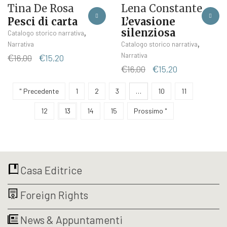
Tina De Rosa
Lena Constante
Pesci di carta
L’evasione
silenziosa
,
Catalogo storico narrativa
,
Narrativa
Catalogo storico narrativa
Narrativa
Il
Il
€
16,00
€
15,20
prezzo
prezzo
Il
Il
€
16,00
€
15,20
originale
attuale
prezzo
prezzo
era:
è:
originale
attuale
" Precedente
1
2
3
…
10
11
€16,00.
€15,20.
era:
è:
12
13
14
15
Prossimo "
€16,00.
€15,20.
Casa Editrice
Foreign Rights
News & Appuntamenti