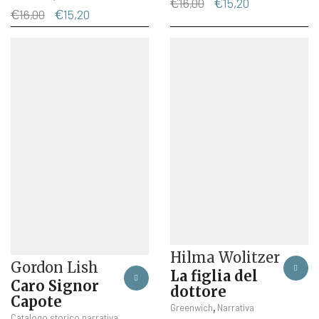
Il
Il
€
16,00
€
15,20
Il
Il
€
16,00
€
15,20
prezzo
prezzo
prezzo
prezzo
originale
attuale
originale
attuale
era:
è:
era:
è:
€16,00.
€15,20.
€16,00.
€15,20.
Hilma Wolitzer
Gordon Lish
La figlia del
Caro Signor
dottore
Capote
,
Greenwich
Narrativa
,
Catalogo storico narrativa