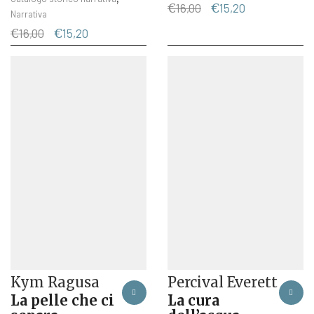
Il
Il
€
16,00
€
15,20
Narrativa
prezzo
prezzo
Il
Il
€
16,00
€
15,20
originale
attuale
prezzo
prezzo
era:
è:
originale
attuale
€16,00.
€15,20.
era:
è:
€16,00.
€15,20.
Kym Ragusa
Percival Everett
La pelle che ci
La cura