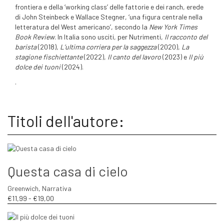
frontiera e della ‘working class’ delle fattorie e dei ranch, erede
di John Steinbeck e Wallace Stegner, ‘una figura centrale nella
letteratura del West americano’, secondo la
New York Times
Book Review
. In Italia sono usciti, per Nutrimenti,
Il racconto del
barista
(2018),
L’ultima corriera per la saggezza
(2020),
La
stagione fischiettante
(2022),
Il canto del lavoro
(2023) e
Il più
dolce dei tuoni
(2024).
.
Titoli dell'autore:
Questa casa di cielo
Greenwich
,
Narrativa
Fascia
€
11,99
-
€
19,00
di
prezzo: