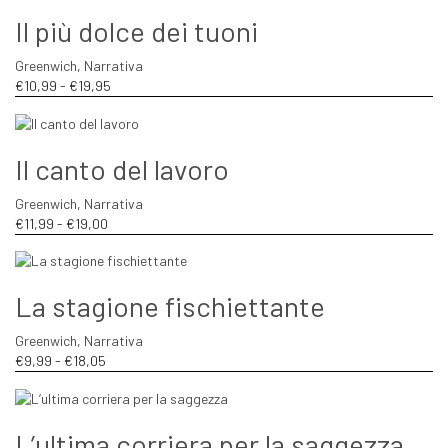
da
Il più dolce dei tuoni
€11,99
a
Greenwich
,
Narrativa
€19,00
Fascia
€
10,99
-
€
19,95
di
prezzo:
da
Il canto del lavoro
€10,99
a
Greenwich
,
Narrativa
€19,95
Fascia
€
11,99
-
€
19,00
di
prezzo:
da
La stagione fischiettante
€11,99
a
Greenwich
,
Narrativa
€19,00
Fascia
€
9,99
-
€
18,05
di
prezzo:
da
L’ultima corriera per la saggezza
€9,99