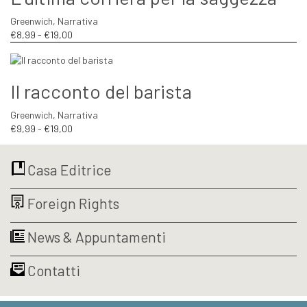
a
Greenwich
,
Narrativa
€18,05
Fascia
€
8,99
-
€
19,00
di
prezzo:
da
Il racconto del barista
€8,99
a
Greenwich
,
Narrativa
€19,00
Fascia
€
9,99
-
€
19,00
di
prezzo:
Casa Editrice
da
€9,99
a
Foreign Rights
€19,00
News & Appuntamenti
Contatti