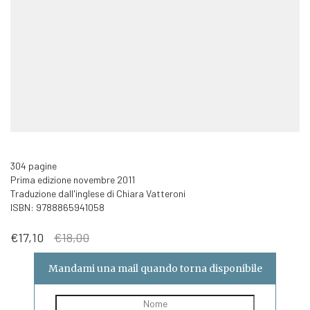
304 pagine
Prima edizione novembre 2011
Traduzione dall'inglese di Chiara Vatteroni
ISBN: 9788865941058
Il
Il
€
17,10
€
18,00
prezzo
prezzo
originale
attuale
Mandami una mail quando torna disponibile
era:
è:
€18,00.
€17,10.