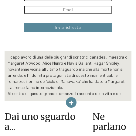
Il capolavoro di una delle più grandi scrittrici canadesi, maestra di
Margaret Atwood, Alice Munro e Mavis Gallant. Hagar Shipley,
novantenne vicina all’ultimo traguardo ma che alla morte non si
arrende, è l’indomita protagonista di questo indimenticabile
romanzo, il primo del ‘ciclo di Manawaka’ che ha dato a Margaret
Laurence fama internazionale.
Al centro di questo grande romanzo il racconto della vita e del
mondo, la vita di una donna, della sua famiglia, delle sue
travagliate vicende, e insieme del Canada, della regione aspra di
praterie che ospita questi indimenticabili personaggi. Narrata dal
Dai uno sguardo
Ne
punto di vista di Hagar, indomita novantenne, vicina all’ultimo
a...
parlano
traguardo ma che alla morte non si arrende, la sua storia è una
storia dura percorsa dal dolore, dalla povertà, dalla solitudine,
dall’amore troppo avaro.