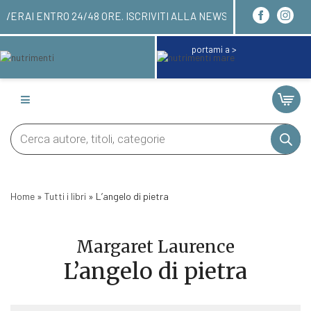
 QUI! LI RICEVERAI ENTRO 24/48 ORE. ISCRIVITI
portami a >
Products
search
Home
»
Tutti i libri
»
L’angelo di pietra
Margaret Laurence
L’angelo di pietra