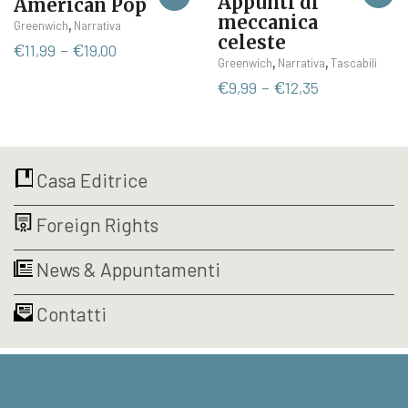
Appunti di
American Pop
meccanica
Questo
,
Greenwich
Narrativa
celeste
prodotto
Fascia
€
11,99
-
€
19,00
Ques
,
,
Greenwich
Narrativa
Tascabili
ha
di
prod
più
Fascia
€
9,99
-
€
12,35
prezzo:
ha
varianti.
di
da
più
Le
prezzo:
€11,99
varia
opzioni
da
a
Le
possono
€9,99
€19,00
Casa Editrice
opzi
essere
a
poss
scelte
€12,35
Foreign Rights
esse
nella
scelt
pagina
nella
del
News & Appuntamenti
pagi
prodotto
del
Contatti
prod