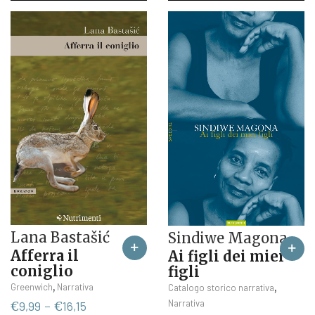
Lana Bastašić
Sindiwe Magona
Afferra il
Ai figli dei miei
coniglio
figli
Questo
,
,
Greenwich
Narrativa
Catalogo storico narrativa
prodotto
Narrativa
Fascia
€
9,99
-
€
16,15