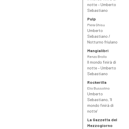
notte – Umberto
Sebastiano
Pulp
Piera Ghisu
Umberto
Sebastiano /
Notturno friulano
Mangialibri
Renzo Brollo
Il mondo finirà di
notte – Umberto
Sebastiano
Rockerilla
Elio Bussolino
Umberto
Sebastiano, ‘Il
mondo finirà di
notte’
La Gazzetta del
Mezzogiorno