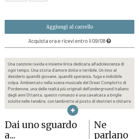
a
€16,15
Aggiungi al carrello
Acquista ora e ricevi entro il 09/08
Una canzone ruvida e insieme lirica dedicata all’adolescenza di
ogni tempo. Una storia d’amore dolce e terribile. Un inno al
desiderio quand’è giovane, quand’è speranza, fuga e indicibile
colpa. Ambientato nella scena musicale del Great Complotto di
Pordenone, una delle realtà più originali dell’underground italiano
degli anni Ottanta, questo romanzo è una cavalcata a briglie
sciolte nelle tenebre, con lambrette al posto di destrieri e chitarre
elettriche impugnate come lance. Un invito a spingersi nel buio più
profondo, perché solo attraversando il deserto lasciato dal male
si può provare a immaginare un altro mondo dove sentirsi al
Dai uno sguardo
Ne
sicuro.
a...
parlano
Tutto ha inizio con una spilla da balia che s’impiglia in un bottone,