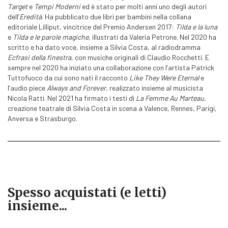
Target
e
Tempi Moderni
ed è stato per molti anni uno degli autori
dell’
Eredità
. Ha pubblicato due libri per bambini nella collana
editoriale Lilliput, vincitrice del Premio Andersen 2017:
Tilda e la luna
e
Tilda e le parole magiche
, illustrati da Valeria Petrone. Nel 2020 ha
scritto e ha dato voce, insieme a Silvia Costa, al radiodramma
Ecfrasi della finestra
, con musiche originali di Claudio Rocchetti. E
sempre nel 2020 ha iniziato una collaborazione con l’artista Patrick
Tuttofuoco da cui sono nati il racconto
Like They Were Eternal
e
l’audio piece
Always and Forever
, realizzato insieme al musicista
Nicola Ratti. Nel 2021 ha firmato i testi di
La
Femme Au Marteau
,
creazione teatrale di Silvia Costa in scena a Valence, Rennes, Parigi,
Anversa e Strasburgo.
Spesso acquistati (e letti)
insieme...