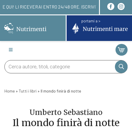
RDINARE QUI! LI RICEVERAI ENTRO 24/48 ORE. ISC
portami a >
Products
search
Home
»
Tutti i libri
»
Il mondo finirà di notte
Umberto Sebastiano
Il mondo finirà di notte