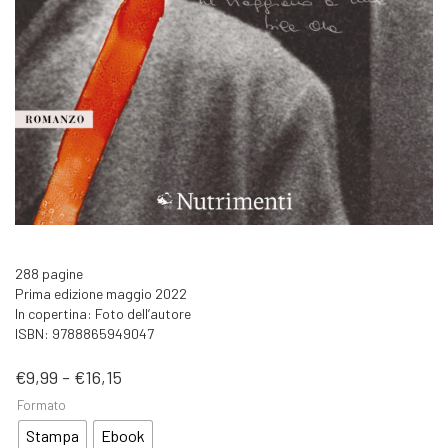
288 pagine
Prima edizione maggio 2022
In copertina: Foto dell’autore
ISBN: 9788865949047
Fascia
€
9,99
-
€
16,15
di
Formato
prezzo:
da
Stampa
Ebook
€9,99