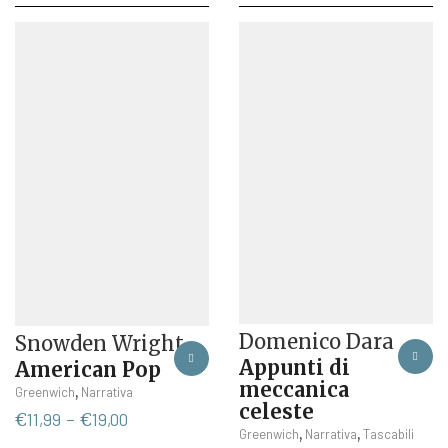
più
prezzo:
prezzo
prezzo
varianti.
da
originale
attuale
Le
€9,99
era:
è:
opzioni
a
€16,00.
€15,20.
possono
€16,15
essere
scelte
nella
pagina
del
prodotto
Domenico Dara
Snowden Wright
Appunti di
American Pop
meccanica
Questo
,
Greenwich
Narrativa
celeste
prodotto
Fascia
€
11,99
-
€
19,00
Ques
,
,
Greenwich
Narrativa
Tascabili
ha
di