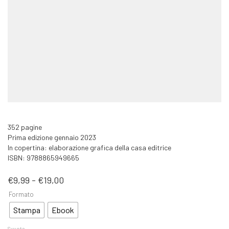
352 pagine
Prima edizione gennaio 2023
In copertina: elaborazione grafica della casa editrice
ISBN: 9788865949665
Fascia
€
9,99
-
€
19,00
di
Formato
prezzo:
da
Stampa
Ebook
€9,99
a
Svuota