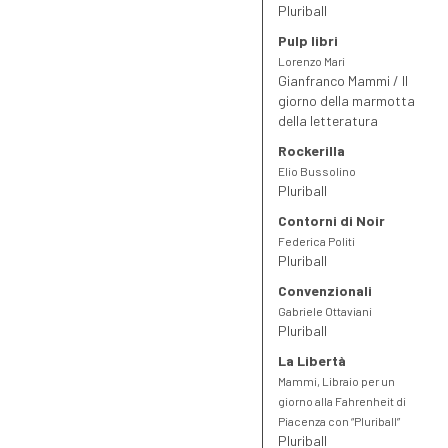
Pluriball
Pulp libri
Lorenzo Mari
Gianfranco Mammi / Il
giorno della marmotta
della letteratura
Rockerilla
Elio Bussolino
Pluriball
Contorni di Noir
Federica Politi
Pluriball
Convenzionali
Gabriele Ottaviani
Pluriball
La Libertà
Mammi, Libraio per un
giorno alla Fahrenheit di
Piacenza con “Pluriball”
Pluriball