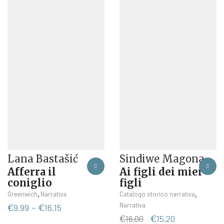
Lana Bastašić
Sindiwe Magona
Afferra il
Ai figli dei miei
coniglio
figli
Questo
,
,
Greenwich
Narrativa
Catalogo storico narrativa
prodotto
Narrativa
Fascia
€
9,99
-
€
16,15
ha
di
Il
Il
€
16,00
€
15,20