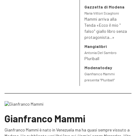
Gazzetta di Modena
Maria Vittori Scaglioni
Mammi arriva alla
Tenda «Ecco il mio "
falso" giallo libro senza
protagonista...»
Mangialibri
Antonia Del Sambro
Pluriball
Modenatoday
Gianfranco Mammi
presenta "Pluriball"
Gianfranco Mammi
Gianfranco Mammi è nato in Venezuela ma ha quasi sempre vissuto a
Modena. Ha pubblicato vari libri (tra cui
Uomini senza Mercedes
,
Vita