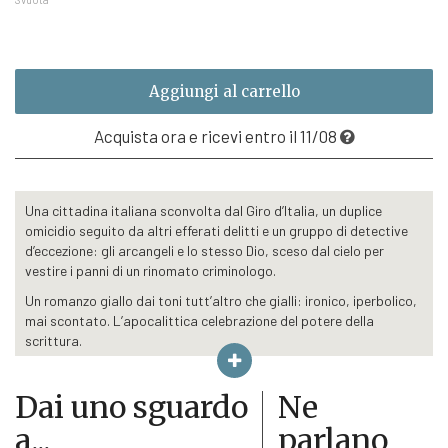
€19,00
Aggiungi al carrello
Acquista ora e ricevi entro il 11/08
Una cittadina italiana sconvolta dal Giro d’Italia, un duplice
omicidio seguito da altri efferati delitti e un gruppo di detective
d’eccezione: gli arcangeli e lo stesso Dio, sceso dal cielo per
vestire i panni di un rinomato criminologo.
Un romanzo giallo dai toni tutt’altro che gialli: ironico, iperbolico,
mai scontato. L’apocalittica celebrazione del potere della
scrittura.
La signorina Giovanna Maria Campeggi è stata strangolata nel
bagno di casa e il suo fidanzato è morto per due colpi di pistola
Dai uno sguardo
Ne
alla schiena. Parrebbe un duplice omicidio e, se fatti tanto
a...
parlano
efferati talvolta scivolano presto dalla cronaca nera