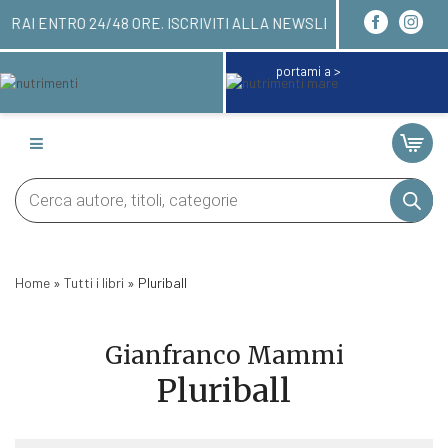
QUI! LI RICEVERAI ENTRO 24/48 ORE. ISCRIVITI A
portami a >
Products
search
Home
»
Tutti i libri
»
Pluriball
Gianfranco Mammi
Pluriball