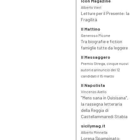
Icon Magazine
Alberto Vieri
Letture per il Presente: la
Fragilità
Il Mattino
Generoso Picone
Tra biografie e fiction
famiglie tutte da leggere
Il Messaggero
Premio Strega, cinque nuovi
autori e annuncio dei 12
candidati il 15 marzo
Il Napolista
Vincenzo Aiello
"Mens sana in Quisisana",
la rassegna letteraria
della Reggia di
Castellammaredi Stabia
sicilymag.it
Alberto Minnella
Lorena Spampinato: