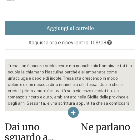
€17,10
Aggiungi al carrello
Acquista ora e ricevi entro il 09/08
Tresa non è ancora adolescente ma neanche più bambina e tutti a
scuola la chiamano Masculina perché è allampanata come
un’acciuga e debole di indole. Tresa sta crescendo in modo
dolente e non riesce a dirlo neanche a sé stessa. Quello che lei
crede il primo amore è in realtà solo violenza e malattia. Un
romanzo sincero e duro, ambientato nella Sicilia delle province e
degli anni Sessanta, e una scrittura appuntita che sa conficcarsi
lì dove l’infanzia finisce per colpa degli adulti.
Tresa è stata educata dal padre al silenzio e al rigore. In tutto lei
deve assomigliare a Gero, il suo fratello gemello: stessi abiti e
Dai uno
Ne parlano
stessa compostezza. Del suo essere femmina a nessuno sembra
sguardo a...
importare, fino al giorno in cui suo padre parte per lavoro e lascia