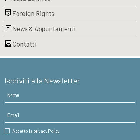
a
a
possono
possono
€17,10
€22,80
Foreign Rights
essere
essere
scelte
scelte
nella
nella
News & Appuntamenti
pagina
pagina
del
del
Contatti
prodotto
prodotto
Iscriviti alla Newsletter
Nome
Email
CONSENT
Accetto la privacy Policy