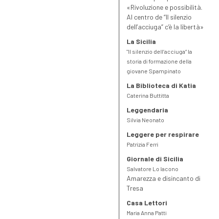
«Rivoluzione e possibilità.
Al centro de “Il silenzio
dell’acciuga” c’è la libertà»
La Sicilia
"Il silenzio dell’acciuga” la
storia di formazione della
giovane Spampinato
La Biblioteca di Katia
Caterina Buttitta
Leggendaria
Silvia Neonato
Leggere per respirare
Patrizia Ferri
Giornale di Sicilia
Salvatore Lo Iacono
Amarezza e disincanto di
Tresa
Casa Lettori
Maria Anna Patti