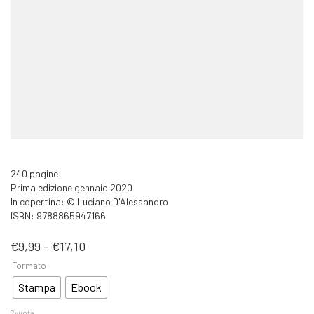
240 pagine
Prima edizione gennaio 2020
In copertina: © Luciano D'Alessandro
ISBN: 9788865947166
Fascia
€
9,99
-
€
17,10
di
Formato
prezzo:
da
Stampa
Ebook
€9,99
a
Svuota