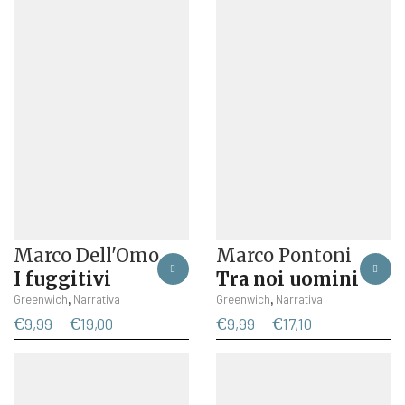
Marco Dell'Omo
Marco Pontoni
I fuggitivi
Tra noi uomini
Questo
Questo
,
,
Greenwich
Narrativa
Greenwich
Narrativa
prodotto
prodotto
Fascia
Fascia
€
9,99
-
€
19,00
€
9,99
-
€
17,10
ha
ha
di
di
più
più
prezzo:
prezzo:
varianti.
varianti.
da
da
Le
Le
€9,99
€9,99