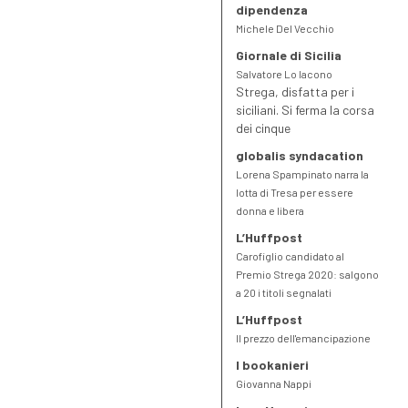
dipendenza
Michele Del Vecchio
Giornale di Sicilia
Salvatore Lo Iacono
Strega, disfatta per i
siciliani. Si ferma la corsa
dei cinque
globalis syndacation
Lorena Spampinato narra la
lotta di Tresa per essere
donna e libera
L’Huffpost
Carofiglio candidato al
Premio Strega 2020: salgono
a 20 i titoli segnalati
L’Huffpost
Il prezzo dell'emancipazione
I bookanieri
Giovanna Nappi