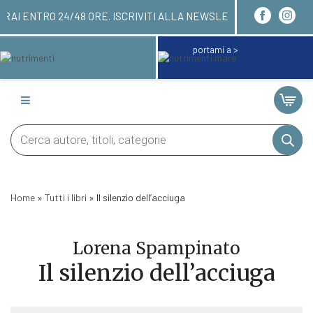
I! LI RICEVERAI ENTRO 24/48 ORE. ISCRIVITI ALL
portami a >
Products
search
Home
»
Tutti i libri
»
Il silenzio dell’acciuga
Lorena Spampinato
Il silenzio dell’acciuga